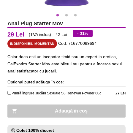
Anal Plug Starter Mov
- 31%
29 Lei
(TVA inclus)
42 Lei
Cod: 716770089694
INDISPONIBIL MOMENTAN
Chiar daca esti un incepator timid sau un expert in erotica,
CalExotics Starter Mov este biletul tau pentru a încerca sexul
anal satisfacator cu jucarii.
Opțional puteți adăuga în coș:
Pudră Îngrijire Jucării Sexuale S8 Renewal Powder 60g
27 Lei
Adaugă în coș
🤐
Colet 100% discret