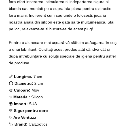
fara efort inserarea, stimularea si indepartarea sigura si
blanda sau montati pe o suprafata plana pentru distractie
fara maini. Indiferent cum sau unde o folosesti, jucaria
noastra anala din silicon este gata sa te multumeasca. Stai
pe loc, relaxeaza-te si bucura-te de acest plug!
Pentru o alunecare mai ușoară vă sfătuim adăugarea în coș
a unui lubrifiant. Curățați acest produs atât cândva cât și
după întrebuințare cu soluții speciale de igienă pentru astfel
de produse.
📏
Lungime:
7 cm
⭕
Diametru:
2 cm
🎨
Culoare:
Mov
✨
Material:
Silicon
🌍
Import:
SUA
💚
Sigur pentru corp
✨
Are Ventuza
🏷️
Brand:
CalExotics