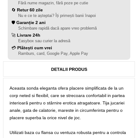
Fără nume magazin, fără poze pe cutie
🔄
Retur 60 zile
Nu e ce te așteptai? Îți primești banii înapoi
🛡️
Garanție 2 ani
Schimbare rapidă dacă apare vreo problemă
🚀
Livrare 24h
Easybox sau curier la adresă
💳
Plătești cum vrei
Ramburs, card, Google Pay, Apple Pay
DETALII PRODUS
Aceasta sonda eleganta ofera placere simplificata de la un
corp neted si flexibil, care se strecoara confortabil in partea
interioară pentru o stârnire erotica atragatoare. Tija jucariei
anale, gata de calatorie, mareste in circumferinta pentru o
placere superba la orice nivel de joc.
Utilizati baza cu flansa cu ventuza robusta pentru a controla