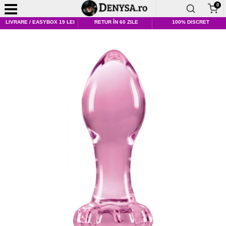
0
LIVRARE / EASYBOX 19 LEI
RETUR ÎN 60 ZILE
100% DISCRET