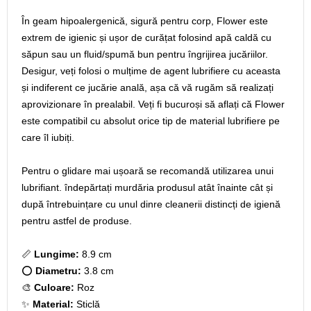
În geam hipoalergenică, sigură pentru corp, Flower este
extrem de igienic și ușor de curățat folosind apă caldă cu
săpun sau un fluid/spumă bun pentru îngrijirea jucăriilor.
Desigur, veți folosi o mulțime de agent lubrifiere cu aceasta
și indiferent ce jucărie anală, așa că vă rugăm să realizați
aprovizionare în prealabil. Veți fi bucuroși să aflați că Flower
este compatibil cu absolut orice tip de material lubrifiere pe
care îl iubiți.
Pentru o glidare mai ușoară se recomandă utilizarea unui
lubrifiant. îndepărtați murdăria produsul atât înainte cât și
după întrebuințare cu unul dinre cleanerii distincți de igienă
pentru astfel de produse.
📏
Lungime:
8.9 cm
⭕
Diametru:
3.8 cm
🎨
Culoare:
Roz
✨
Material:
Sticlă