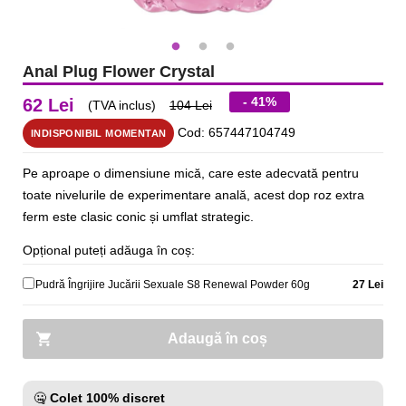
Anal Plug Flower Crystal
- 41%
62 Lei
(TVA inclus)
104 Lei
Cod: 657447104749
INDISPONIBIL MOMENTAN
Pe aproape o dimensiune mică, care este adecvată pentru
toate nivelurile de experimentare anală, acest dop roz extra
ferm este clasic conic și umflat strategic.
Opțional puteți adăuga în coș:
Pudră Îngrijire Jucării Sexuale S8 Renewal Powder 60g
27 Lei
Adaugă în coș
🤐
Colet 100% discret