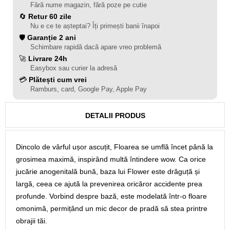
Fără nume magazin, fără poze pe cutie
🔄
Retur 60 zile
Nu e ce te așteptai? Îți primești banii înapoi
🛡️
Garanție 2 ani
Schimbare rapidă dacă apare vreo problemă
🚀
Livrare 24h
Easybox sau curier la adresă
💳
Plătești cum vrei
Ramburs, card, Google Pay, Apple Pay
DETALII PRODUS
Dincolo de vârful ușor ascuțit, Floarea se umflă încet până la
grosimea maximă, inspirând multă întindere wow. Ca orice
jucărie anogenitală bună, baza lui Flower este drăguță și
largă, ceea ce ajută la prevenirea oricăror accidente prea
profunde. Vorbind despre bază, este modelată într-o floare
omonimă, permițând un mic decor de pradă să stea printre
obrajii tăi.