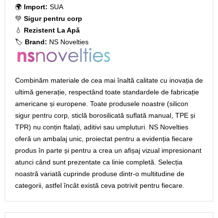
🌍
Import:
SUA
💚
Sigur pentru corp
💧
Rezistent La Apă
🏷️
Brand:
NS Novelties
Combinăm materiale de cea mai înaltă calitate cu inovația de
ultimă generație, respectând toate standardele de fabricație
americane și europene. Toate produsele noastre (silicon
sigur pentru corp, sticlă borosilicată suflată manual, TPE și
TPR) nu conțin ftalați, aditivi sau umpluturi. NS Novelties
oferă un ambalaj unic, proiectat pentru a evidenția fiecare
produs în parte și pentru a crea un afișaj vizual impresionant
atunci când sunt prezentate ca linie completă. Selecția
noastră variată cuprinde produse dintr-o multitudine de
categorii, astfel încât există ceva potrivit pentru fiecare.