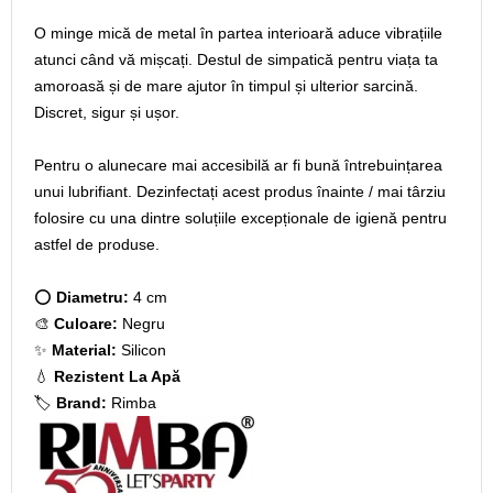
O minge mică de metal în partea interioară aduce vibrațiile
atunci când vă mișcați. Destul de simpatică pentru viața ta
amoroasă și de mare ajutor în timpul și ulterior sarcină.
Discret, sigur și ușor.
Pentru o alunecare mai accesibilă ar fi bună întrebuințarea
unui lubrifiant. Dezinfectați acest produs înainte / mai târziu
folosire cu una dintre soluțiile excepționale de igienă pentru
astfel de produse.
⭕
Diametru:
4 cm
🎨
Culoare:
Negru
✨
Material:
Silicon
💧
Rezistent La Apă
🏷️
Brand:
Rimba