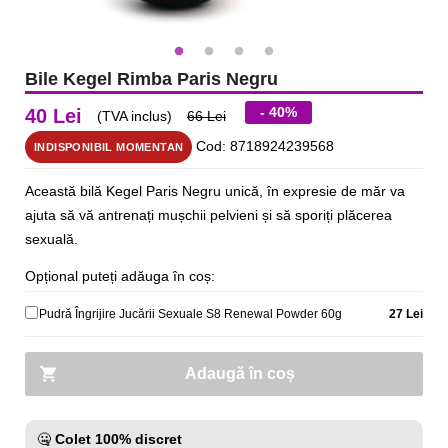
Bile Kegel Rimba Paris Negru
- 40%
40 Lei
(TVA inclus)
66 Lei
Cod: 8718924239568
INDISPONIBIL MOMENTAN
Această bilă Kegel Paris Negru unică, în expresie de măr va
ajuta să vă antrenați mușchii pelvieni și să sporiți plăcerea
sexuală.
Opțional puteți adăuga în coș:
Pudră Îngrijire Jucării Sexuale S8 Renewal Powder 60g
27 Lei
Adaugă în coș
🤐
Colet 100% discret