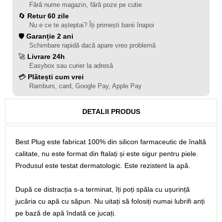
Fără nume magazin, fără poze pe cutie
🔄
Retur 60 zile
Nu e ce te așteptai? Îți primești banii înapoi
🛡️
Garanție 2 ani
Schimbare rapidă dacă apare vreo problemă
🚀
Livrare 24h
Easybox sau curier la adresă
💳
Plătești cum vrei
Ramburs, card, Google Pay, Apple Pay
DETALII PRODUS
Best Plug este fabricat 100% din silicon farmaceutic de înaltă
calitate, nu este format din ftalați și este sigur pentru piele.
Produsul este testat dermatologic. Este rezistent la apă.
După ce distracția s-a terminat, îți poți spăla cu ușurință
jucăria cu apă cu săpun. Nu uitați să folosiți numai lubrifi anți
pe bază de apă îndată ce jucați.