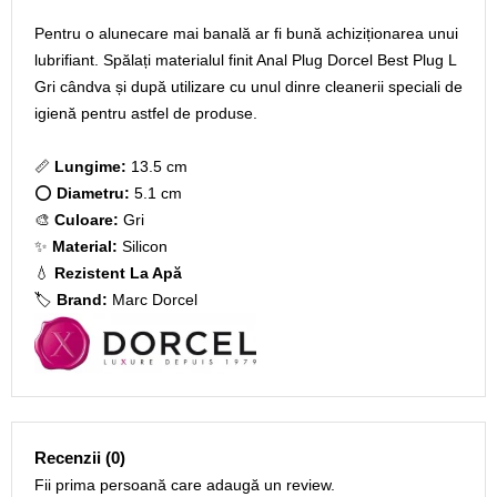
Pentru o alunecare mai banală ar fi bună achiziționarea unui
lubrifiant. Spălați materialul finit Anal Plug Dorcel Best Plug L
Gri cândva și după utilizare cu unul dinre cleanerii speciali de
igienă pentru astfel de produse.
📏
Lungime:
13.5 cm
⭕
Diametru:
5.1 cm
🎨
Culoare:
Gri
✨
Material:
Silicon
💧
Rezistent La Apă
🏷️
Brand:
Marc Dorcel
Recenzii (0)
Fii prima persoană care adaugă un review.