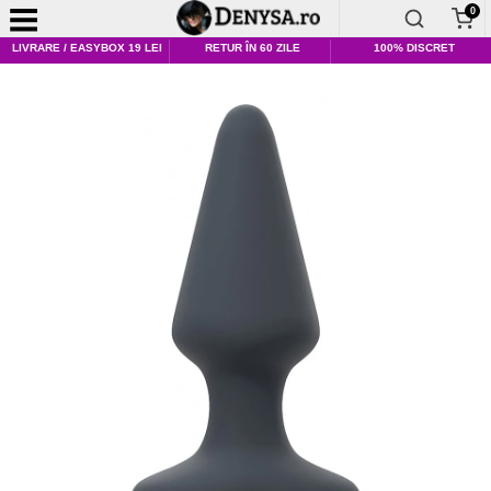
0
LIVRARE / EASYBOX 19 LEI
RETUR ÎN 60 ZILE
100% DISCRET