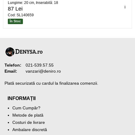
Lungime: 20 cm, Inserabilă: 18
ℹ️
87 Lei
Cod: SL140659
În Stoc
Telefon:
021-539.57.55
Email:
vanzari@deniro.ro
Plată securizată cu cardul la finalizarea comenzii.
INFORMAȚII
Cum Cumpăr?
Metode de plată
Costuri de livrare
Ambalare discretă