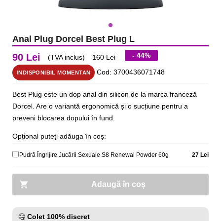
Anal Plug Dorcel Best Plug L
- 44%
90 Lei
(TVA inclus)
160 Lei
Cod: 3700436071748
INDISPONIBIL MOMENTAN
Best Plug este un dop anal din silicon de la marca franceză
Dorcel. Are o variantă ergonomică și o sucțiune pentru a
preveni blocarea dopului în fund.
Opțional puteți adăuga în coș:
Pudră Îngrijire Jucării Sexuale S8 Renewal Powder 60g
27 Lei
Adaugă în coș
🤐
Colet 100% discret