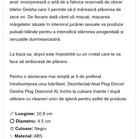
anal: incorporează o artă de a fabrica rezervată de obicei
bilelor Geisha care îi permite să-ți mărească plăcerea de
zece ori. De fiecare dată când vă mișcați, mișcarea
mărgelelor situate în interiorul jucăriei sexuale va produce
pulsații blânde pentru a intensifică stârnirea anogenitală și
senzațiile dumneavoastră.
La baza sa, dopul este împodobit cu un cristal care te va
face să strălucești de plăcere.
Pentru o alunecare mai simplă ar fi de preferat
întrebuințarea unui lubrifiant. Dezinfectați Anal Plug Dorcel
Geisha Plug Diamond XL închis la culoare înainte / după
utilizare cu cleaneri unici de igienă pentru astfel de produse.
📏
Lungime:
10.8 cm
⭕
Diametru:
4.5 cm
🎨
Culoare:
Negru
✨
Material:
ABS