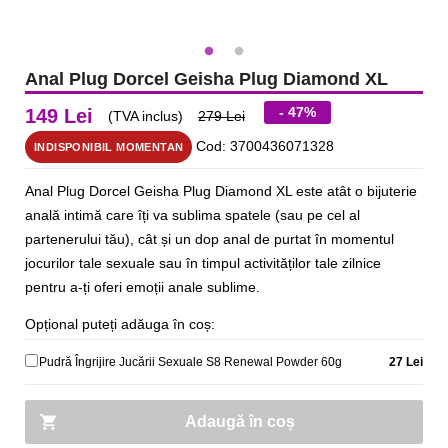
Anal Plug Dorcel Geisha Plug Diamond XL
- 47%
149 Lei
(TVA inclus)
279 Lei
Cod: 3700436071328
INDISPONIBIL MOMENTAN
Anal Plug Dorcel Geisha Plug Diamond XL este atât o bijuterie
anală intimă care îți va sublima spatele (sau pe cel al
partenerului tău), cât și un dop anal de purtat în momentul
jocurilor tale sexuale sau în timpul activităților tale zilnice
pentru a-ți oferi emoții anale sublime.
Opțional puteți adăuga în coș:
Pudră Îngrijire Jucării Sexuale S8 Renewal Powder 60g
27 Lei
Adaugă în coș