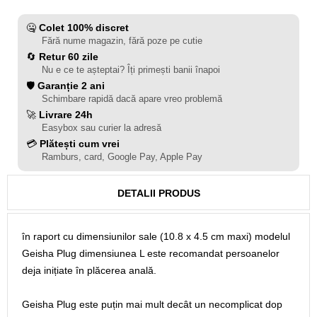
🤐
Colet 100% discret
Fără nume magazin, fără poze pe cutie
🔄
Retur 60 zile
Nu e ce te așteptai? Îți primești banii înapoi
🛡️
Garanție 2 ani
Schimbare rapidă dacă apare vreo problemă
🚀
Livrare 24h
Easybox sau curier la adresă
💳
Plătești cum vrei
Ramburs, card, Google Pay, Apple Pay
DETALII PRODUS
în raport cu dimensiunilor sale (10.8 x 4.5 cm maxi) modelul
Geisha Plug dimensiunea L este recomandat persoanelor
deja inițiate în plăcerea anală.
Geisha Plug este puțin mai mult decât un necomplicat dop