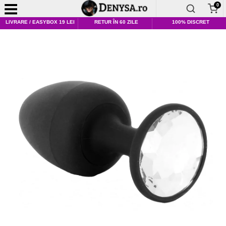
0
LIVRARE / EASYBOX 19 LEI
RETUR ÎN 60 ZILE
100% DISCRET