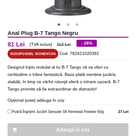
Anal Plug B-7 Tango Negru
- 28%
81 Lei
(TVA inclus)
112 Lei
Cod: 782421020392
INDISPONIBIL MOMENTAN
Designul triplu ondulat al lui B-7 Tango vă va oferi cu
certitudine o trăire fantastică. Baza plată menține jucăria
stabilă, în timp ce vârful rotunjit oferă o intrare ușoară. B-7
Tango promite să fie extraordinar de distractiv!
Opțional puteți adăuga în coș:
Pudră Îngrijire Jucării Sexuale S8 Renewal Powder 60g
27 Lei
Adaugă în coș