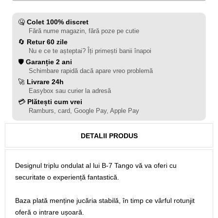
🤐
Colet 100% discret
Fără nume magazin, fără poze pe cutie
🔄
Retur 60 zile
Nu e ce te așteptai? Îți primești banii înapoi
🛡️
Garanție 2 ani
Schimbare rapidă dacă apare vreo problemă
🚀
Livrare 24h
Easybox sau curier la adresă
💳
Plătești cum vrei
Ramburs, card, Google Pay, Apple Pay
DETALII PRODUS
Designul triplu ondulat al lui B-7 Tango vă va oferi cu
securitate o experiență fantastică.
Baza plată menține jucăria stabilă, în timp ce vârful rotunjit
oferă o intrare ușoară.