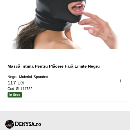
Mască Intimă Pentru Plăcere Fără Limite Negru
Negru, Material: Spandex
ℹ️
117 Lei
Cod: SL144782
În Stoc