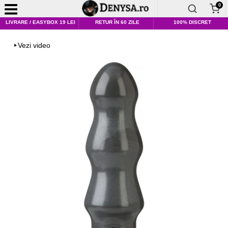
0
LIVRARE / EASYBOX 19 LEI
RETUR ÎN 60 ZILE
100% DISCRET
Vezi video