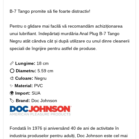
B-7 Tango promite să fie foarte distractiv!
Pentru o glidare mai facilă vă recomandăm achiziționarea
unui lubrifiant. îndepărtați murdăria Anal Plug B-7 Tango
Negru atât cândva cât și după utilizare cu unul dinre cleanerii
speciali de îngrijire pentru astfel de produse.
📏
Lungime:
18 cm
⭕
Diametru:
5.59 cm
🎨
Culoare:
Negru
✨
Material:
PVC
🌍
Import:
SUA
🏷️
Brand:
Doc Johnson
Fondată în 1976 și aniversând 40 de ani de activitate în
industria produselor pentru adulți, Doc Johnson este cel mai