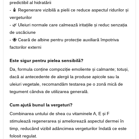
predictibil al hidratării
- 🧴 Regenerare vizibilă a pielii ce reduce aspectul ridurilor și
vergeturilor
- 🌿 Uleiuri normale care calmează iritațiile și reduc senzația
de uscăciune
- 🐝 Ceară de albine pentru protecție auxiliară împotriva
factorilor externi
Este sigur pentru pielea sensibilă?
Da, formula conține compoziție emoliente și calmante; totuși,
dacă ai antecedente de alergii la produse apicole sau la
uleiuri vegetale, recomandăm testarea pe o zonă mică de
tegument cândva de utilizarea generală.
Cum ajută bunul la vergeturi?
Combinarea untului de shea cu vitaminele A, E și F
stimulează regenerarea și ameliorează aspectul dermei în
timp, reducând vizibil adâncimea vergeturilor îndată ce este
folosit regulat.