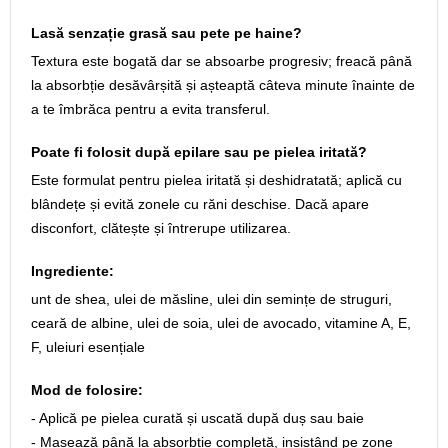
Lasă senzație grasă sau pete pe haine?
Textura este bogată dar se absoarbe progresiv; freacă până
la absorbție desăvârșită și așteaptă câteva minute înainte de
a te îmbrăca pentru a evita transferul.
Poate fi folosit după epilare sau pe pielea iritată?
Este formulat pentru pielea iritată și deshidratată; aplică cu
blândețe și evită zonele cu răni deschise. Dacă apare
disconfort, clătește și întrerupe utilizarea.
Ingrediente:
unt de shea, ulei de măsline, ulei din semințe de struguri,
ceară de albine, ulei de soia, ulei de avocado, vitamine A, E,
F, uleiuri esențiale
Mod de folosire:
- Aplică pe pielea curată și uscată după duș sau baie
- Masează până la absorbție completă, insistând pe zone