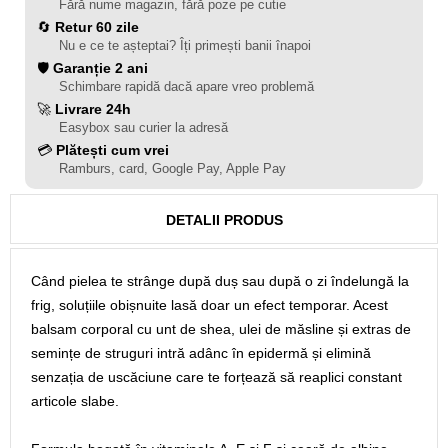
Fără nume magazin, fără poze pe cutie
🔄
Retur 60 zile
Nu e ce te așteptai? Îți primești banii înapoi
🛡️
Garanție 2 ani
Schimbare rapidă dacă apare vreo problemă
🚀
Livrare 24h
Easybox sau curier la adresă
💳
Plătești cum vrei
Ramburs, card, Google Pay, Apple Pay
DETALII PRODUS
Când pielea te strânge după duș sau după o zi îndelungă la
frig, soluțiile obișnuite lasă doar un efect temporar. Acest
balsam corporal cu unt de shea, ulei de măsline și extras de
semințe de struguri intră adânc în epidermă și elimină
senzația de uscăciune care te forțează să reaplici constant
articole slabe.