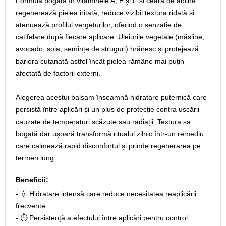
Formula bogată în vitaminele A, E și F și ceară de albine
regenerează pielea iritată, reduce vizibil textura ridată și
atenuează profilul vergeturilor, oferind o senzație de
catifelare după fiecare aplicare. Uleiurile vegetale (măsline,
avocado, soia, semințe de struguri) hrănesc și protejează
bariera cutanată astfel încât pielea rămâne mai puțin
afectată de factorii externi.
Alegerea acestui balsam înseamnă hidratare puternică care
persistă între aplicări și un plus de protecție contra uscării
cauzate de temperaturi scăzute sau radiații. Textura sa
bogată dar ușoară transformă ritualul zilnic într-un remediu
care calmează rapid disconfortul și prinde regenerarea pe
termen lung.
Beneficii:
- 💧 Hidratare intensă care reduce necesitatea reaplicării
frecvente
- ⏱️ Persistență a efectului între aplicări pentru control