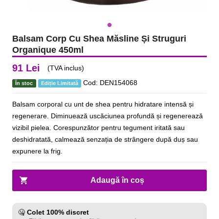
Balsam Corp Cu Shea Măsline Și Struguri
Organique 450ml
91 Lei
(TVA inclus)
Cod: DEN154068
În stoc
Ediție Limitată
Balsam corporal cu unt de shea pentru hidratare intensă și
regenerare. Diminuează uscăciunea profundă și regenerează
vizibil pielea. Corespunzător pentru tegument iritată sau
deshidratată, calmează senzația de strângere după duș sau
expunere la frig.
Adaugă în coș
🤐
Colet 100% discret