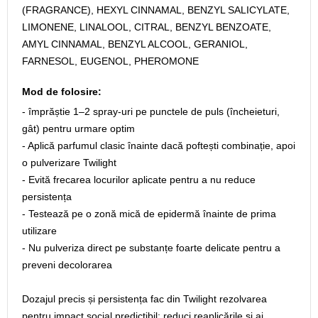
(FRAGRANCE), HEXYL CINNAMAL, BENZYL SALICYLATE,
LIMONENE, LINALOOL, CITRAL, BENZYL BENZOATE,
AMYL CINNAMAL, BENZYL ALCOOL, GERANIOL,
FARNESOL, EUGENOL, PHEROMONE
Mod de folosire:
- împrăștie 1–2 spray-uri pe punctele de puls (încheieturi,
gât) pentru urmare optim
- Aplică parfumul clasic înainte dacă poftești combinație, apoi
o pulverizare Twilight
- Evită frecarea locurilor aplicate pentru a nu reduce
persistența
- Testează pe o zonă mică de epidermă înainte de prima
utilizare
- Nu pulveriza direct pe substanțe foarte delicate pentru a
preveni decolorarea
Dozajul precis și persistența fac din Twilight rezolvarea
pentru impact social predictibil; reduci reaplicările și ai