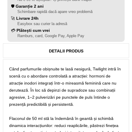
🛡️
Garanție 2 ani
Schimbare rapidă dacă apare vreo problemă
🚀
Livrare 24h
Easybox sau curier la adresă
💳
Plătești cum vrei
Ramburs, card, Google Pay, Apple Pay
DETALII PRODUS
Când parfumurile obișnuite te lasă nesigură, Twilight intră în
scenă cu o abordare controlată a atracției: hormoni de
atracție inodori integrați într-o mireasmă feminină care nu
derutează. În loc să depinzi de supradoze sau combinații
agresive, 1–2 pulverizări pe punctele de puls întinde o
prezență predictibilă și persistentă.
Flaconul de 50 ml stă la îndemână în geantă și schimbă
dinamica interacțiunilor: reduci reaplicările, păstrezi finețea