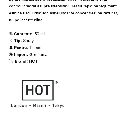
control integral asupra intensității. Testul rapid pe tegument
elimină riscul iritațiilor, astfel încât te concentrezi pe rezultat,
nu pe incertitudine.
🔢
Cantitate:
50 ml
🔖
Tip:
Spray
👤
Pentru:
Femei
🌍
Import:
Germania
🏷️
Brand:
HOT