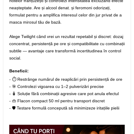
notelor franțuzești și controlezi intensitatea excluzând efecte
neașteptate. Are și alcool denat. și feromoni odorizați,
formulat pentru a amplifica interesul celor din jur privat de a
masca mirosul tău de bază.
Alege Twilight când vrei un rezultat repetabil și discret: dozaj
concentrat, persistență pe ore și compatibilitate cu combinații
subtile — avantaje care transformă incertitudinea în control
social.
Beneficii:
- ⏱️ Restrânge numărul de reaplicări prin persistență de ore
- 🎯 Controlezi vigoarea cu 1–2 pulverizări precise
- 🧴 Soluție fără combinații agresive care pot anula efectul
- 👜 Flacon compact 50 ml pentru transport discret
- 🛡️ Testare formulă concepută să minimizeze iritațiile pielii