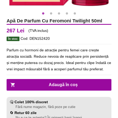
Apă De Parfum Cu Feromoni Twilight 50ml
267 Lei
(TVA inclus)
Cod: DEN152420
În stoc
Parfum cu hormoni de atracție pentru femei care crește
atracția socială. Reduce nevoia de reaplicare prin persistență
și menține puterea cu dozaj precis. Ideal pentru clipe îndată ce
vrei impact măsurabil fără a acoperi parfumul tău preferat.
Adaugă în coș
🤐
Colet 100% discret
Fără nume magazin, fără poze pe cutie
🔄
Retur 60 zile
Nu e ce te așteptai? Îți primești banii înapoi