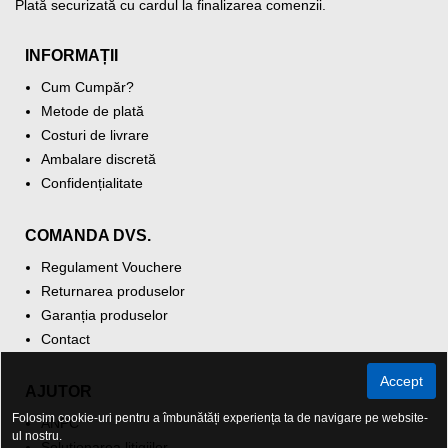
Plată securizată cu cardul la finalizarea comenzii.
INFORMAȚII
Cum Cumpăr?
Metode de plată
Costuri de livrare
Ambalare discretă
Confidențialitate
COMANDA DVS.
Regulament Vouchere
Returnarea produselor
Garanția produselor
Contact
Accept
AJUTOR
Folosim cookie-uri pentru a îmbunătăți experiența ta de navigare pe website-
ANPC
ul nostru.
Soluționarea litigiilor