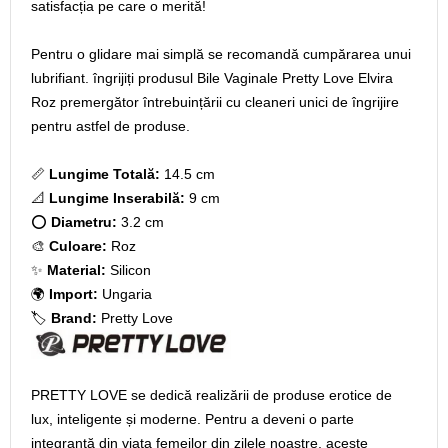
satisfacția pe care o merită!
Pentru o glidare mai simplă se recomandă cumpărarea unui
lubrifiant. îngrijiți produsul Bile Vaginale Pretty Love Elvira
Roz premergător întrebuințării cu cleaneri unici de îngrijire
pentru astfel de produse.
📏
Lungime Totală:
14.5 cm
📐
Lungime Inserabilă:
9 cm
⭕
Diametru:
3.2 cm
🎨
Culoare:
Roz
✨
Material:
Silicon
🌍
Import:
Ungaria
🏷️
Brand:
Pretty Love
PRETTY LOVE se dedică realizării de produse erotice de
lux, inteligente și moderne. Pentru a deveni o parte
integrantă din viața femeilor din zilele noastre, aceste