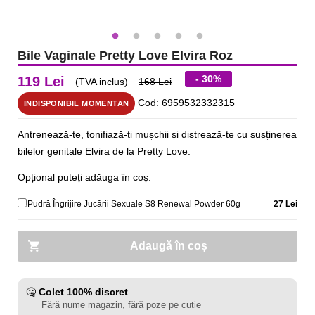
Bile Vaginale Pretty Love Elvira Roz
- 30%
119 Lei
(TVA inclus)
168 Lei
Cod: 6959532332315
INDISPONIBIL MOMENTAN
Antrenează-te, tonifiază-ți mușchii și distrează-te cu susținerea
bilelor genitale Elvira de la Pretty Love.
Opțional puteți adăuga în coș:
Pudră Îngrijire Jucării Sexuale S8 Renewal Powder 60g
27 Lei
Adaugă în coș
🤐
Colet 100% discret
Fără nume magazin, fără poze pe cutie