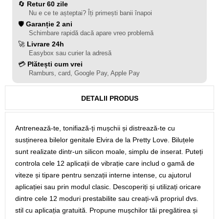
🔄
Retur 60 zile
Nu e ce te așteptai? Îți primești banii înapoi
🛡️
Garanție 2 ani
Schimbare rapidă dacă apare vreo problemă
🚀
Livrare 24h
Easybox sau curier la adresă
💳
Plătești cum vrei
Ramburs, card, Google Pay, Apple Pay
DETALII PRODUS
Antrenează-te, tonifiază-ți mușchii și distrează-te cu
susținerea bilelor genitale Elvira de la Pretty Love. Biluțele
sunt realizate dintr-un silicon moale, simplu de inserat. Puteți
controla cele 12 aplicații de vibrație care includ o gamă de
viteze și tipare pentru senzații interne intense, cu ajutorul
aplicației sau prin modul clasic. Descoperiți și utilizați oricare
dintre cele 12 moduri prestabilite sau creați-vă propriul dvs.
stil cu aplicația gratuită. Propune mușchilor tăi pregătirea și