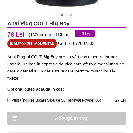
Anal Plug COLT Big Boy
- 31%
78 Lei
(TVA inclus)
113 Lei
Cod: 716770075338
INDISPONIBIL MOMENTAN
Anal Plug-ul COLT Big Boy are un vârf conic pentru intrare
ușoară, un bec în expresie de pică care oferă dimensiunea pe
care o căutați și un gât subțire care permite mușchilor să-l
fixeze.
Opțional puteți adăuga în coș:
Pudră Îngrijire Jucării Sexuale S8 Renewal Powder 60g
27 Lei
Adaugă în coș