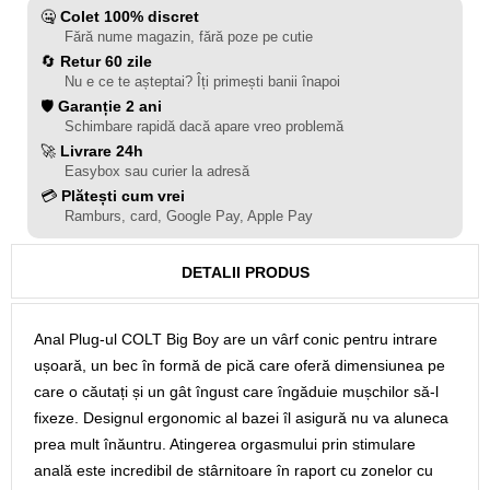
🤐
Colet 100% discret
Fără nume magazin, fără poze pe cutie
🔄
Retur 60 zile
Nu e ce te așteptai? Îți primești banii înapoi
🛡️
Garanție 2 ani
Schimbare rapidă dacă apare vreo problemă
🚀
Livrare 24h
Easybox sau curier la adresă
💳
Plătești cum vrei
Ramburs, card, Google Pay, Apple Pay
DETALII PRODUS
Anal Plug-ul COLT Big Boy are un vârf conic pentru intrare
ușoară, un bec în formă de pică care oferă dimensiunea pe
care o căutați și un gât îngust care îngăduie mușchilor să-l
fixeze. Designul ergonomic al bazei îl asigură nu va aluneca
prea mult înăuntru. Atingerea orgasmului prin stimulare
anală este incredibil de stârnitoare în raport cu zonelor cu