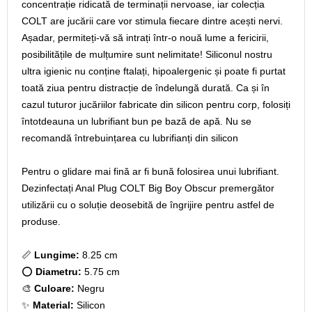
concentrație ridicată de terminații nervoase, iar colecția
COLT are jucării care vor stimula fiecare dintre acești nervi.
Așadar, permiteți-vă să intrați într-o nouă lume a fericirii,
posibilitățile de mulțumire sunt nelimitate! Siliconul nostru
ultra igienic nu conține ftalați, hipoalergenic și poate fi purtat
toată ziua pentru distracție de îndelungă durată. Ca și în
cazul tuturor jucăriilor fabricate din silicon pentru corp, folosiți
întotdeauna un lubrifiant bun pe bază de apă. Nu se
recomandă întrebuințarea cu lubrifianți din silicon
Pentru o glidare mai fină ar fi bună folosirea unui lubrifiant.
Dezinfectați Anal Plug COLT Big Boy Obscur premergător
utilizării cu o soluție deosebită de îngrijire pentru astfel de
produse.
📏
Lungime:
8.25 cm
⭕
Diametru:
5.75 cm
🎨
Culoare:
Negru
✨
Material:
Silicon