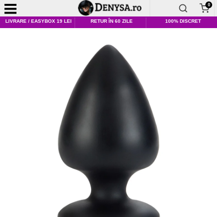
0
LIVRARE / EASYBOX 19 LEI
RETUR ÎN 60 ZILE
100% DISCRET