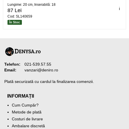
Lungime: 20 cm, Inserabilă: 18
ℹ️
87 Lei
Cod: SL140659
În Stoc
Telefon:
021-539.57.55
Email:
vanzari@deniro.ro
Plată securizată cu cardul la finalizarea comenzii.
INFORMAȚII
Cum Cumpăr?
Metode de plată
Costuri de livrare
Ambalare discretă