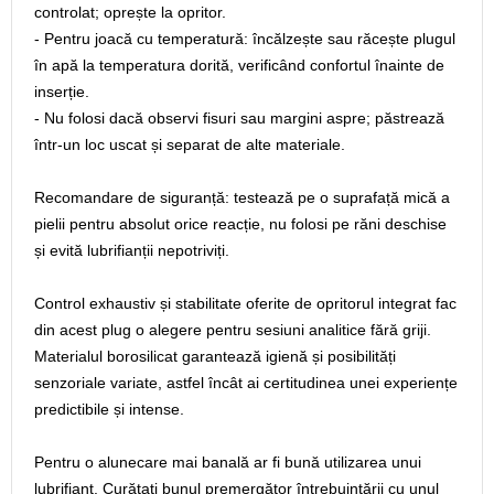
controlat; oprește la opritor.
- Pentru joacă cu temperatură: încălzește sau răcește plugul
în apă la temperatura dorită, verificând confortul înainte de
inserție.
- Nu folosi dacă observi fisuri sau margini aspre; păstrează
într-un loc uscat și separat de alte materiale.
Recomandare de siguranță: testează pe o suprafață mică a
pielii pentru absolut orice reacție, nu folosi pe răni deschise
și evită lubrifianții nepotriviți.
Control exhaustiv și stabilitate oferite de opritorul integrat fac
din acest plug o alegere pentru sesiuni analitice fără griji.
Materialul borosilicat garantează igienă și posibilități
senzoriale variate, astfel încât ai certitudinea unei experiențe
predictibile și intense.
Pentru o alunecare mai banală ar fi bună utilizarea unui
lubrifiant. Curățați bunul premergător întrebuințării cu unul