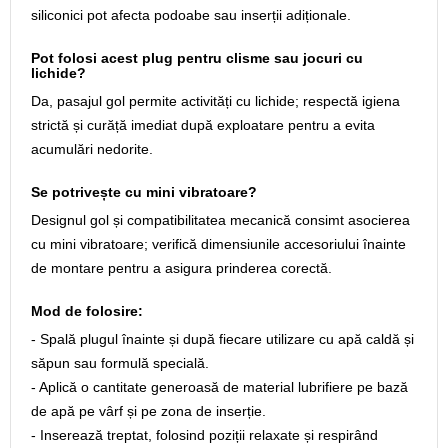
siliconici pot afecta podoabe sau inserții adiționale.
Pot folosi acest plug pentru clisme sau jocuri cu
lichide?
Da, pasajul gol permite activități cu lichide; respectă igiena
strictă și curăță imediat după exploatare pentru a evita
acumulări nedorite.
Se potrivește cu mini vibratoare?
Designul gol și compatibilitatea mecanică consimt asocierea
cu mini vibratoare; verifică dimensiunile accesoriului înainte
de montare pentru a asigura prinderea corectă.
Mod de folosire:
- Spală plugul înainte și după fiecare utilizare cu apă caldă și
săpun sau formulă specială.
- Aplică o cantitate generoasă de material lubrifiere pe bază
de apă pe vârf și pe zona de inserție.
- Inserează treptat, folosind poziții relaxate și respirând