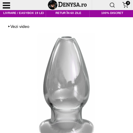
0
LIVRARE / EASYBOX 19 LEI
RETUR ÎN 60 ZILE
100% DISCRET
Vezi video