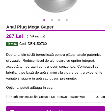
Anal Plug Mega Gaper
287 Lei
(TVA inclus)
Cod: DEN150760
În stoc
Dop anal din sticlă borosilicată pentru plăceri anale puternice
și vizuale. Reduce riscul de alunecare cu opritor integrat,
acceptă temperaturi pentru jocuri senzoriale. Compatibil cu
lubrifianți pe bază de apă și mini vibratoare pentru experiențe
variate și sigure în apă sau dușuri prelungite.
Opțional puteți adăuga în coș:
Pudră Îngrijire Jucării Sexuale S8 Renewal Powder 60g
27 Lei