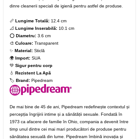
dinre cleanerii speciali de igienă pentru astfel de produse.
📏
Lungime Totală:
12.4 cm
📐
Lungime Inserabilă:
10.1 cm
⭕
Diametru:
3.6 cm
🎨
Culoare:
Transparent
✨
Material:
Sticlă
🌍
Import:
SUA
💚
Sigur pentru corp
💧
Rezistent La Apă
🏷️
Brand:
Pipedream
De mai bine de 45 de ani, Pipedream redefinește contextul și
percepția îngrijirii intime și a sănătății sexuale. Fondată în
1973 ca afacere de familie în Ohio, compania a devenit între
timp unul dintre cei mai mari producători de produse pentru
sănătatea sexuală din lume. Pipedream îmbină inovația și