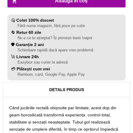
Adaugă în coș
🤐
Colet 100% discret
Fără nume magazin, fără poze pe cutie
🔄
Retur 60 zile
Nu e ce te așteptai? Îți primești banii înapoi
🛡️
Garanție 2 ani
Schimbare rapidă dacă apare vreo problemă
🚀
Livrare 24h
Easybox sau curier la adresă
💳
Plătești cum vrei
Ramburs, card, Google Pay, Apple Pay
DETALII PRODUS
Când jucăriile rectală obișnuite par limitate, acest dop din
geam borosilicată transformă experiența: control total,
stabilitate și senzații neașteptate. Tubul gol realizează
senzație de umplere diferită, în timp ce opritorul împiedică