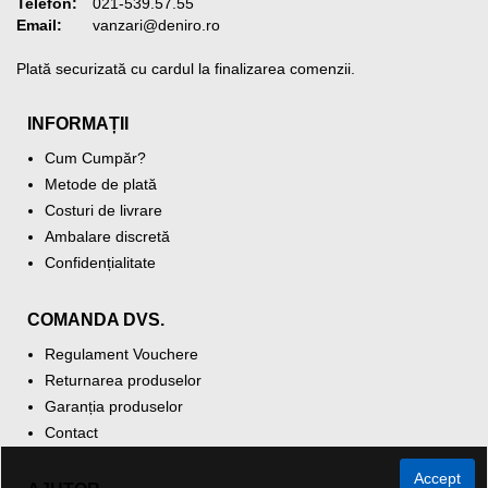
Telefon:
021-539.57.55
Email:
vanzari@deniro.ro
Plată securizată cu cardul la finalizarea comenzii.
INFORMAȚII
Cum Cumpăr?
Metode de plată
Costuri de livrare
Ambalare discretă
Confidențialitate
COMANDA DVS.
Regulament Vouchere
Returnarea produselor
Garanția produselor
Contact
Accept