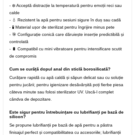
- ❄️ Acceptă distracție la temperatură pentru emoții reci sau
calde
- 💧 Rezistent la apă pentru sesiuni sigure în duș sau cadă
- 🧪 Material ușor de sterilizat pentru îngrijire minus pete
- 🎯 Configurație conică care dăruiește inserție predictibilă și
controlată
- 🔋 Compatibil cu mini vibratoare pentru intensificare scutit
de compromis
Cum se curăță dopul anal din sticlă borosilicată?
Curățare rapidă cu apă caldă și săpun delicat sau cu soluție
pentru jucării; pentru igienizare desăvârșită poți fierbe piesa
câteva minute sau folosi sterilizator UV. Uscă-l complet
cândva de depozitare.
Este sigur pentru întrebuințare cu lubrifianți pe bază de
silicon?
Se propune lubrifianții pe bază de apă pentru a păstra
finisajul perfect și compatibilitatea cu accesoriile; lubrifianții