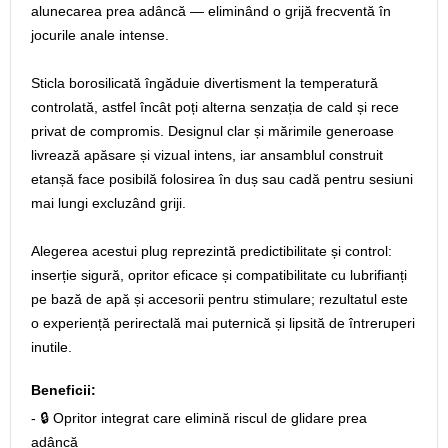
alunecarea prea adâncă — eliminând o grijă frecventă în
jocurile anale intense.
Sticla borosilicată îngăduie divertisment la temperatură
controlată, astfel încât poți alterna senzația de cald și rece
privat de compromis. Designul clar și mărimile generoase
livrează apăsare și vizual intens, iar ansamblul construit
etanșă face posibilă folosirea în duș sau cadă pentru sesiuni
mai lungi excluzând griji.
Alegerea acestui plug reprezintă predictibilitate și control:
inserție sigură, opritor eficace și compatibilitate cu lubrifianți
pe bază de apă și accesorii pentru stimulare; rezultatul este
o experiență perirectală mai puternică și lipsită de întreruperi
inutile.
Beneficii:
- 🔒 Opritor integrat care elimină riscul de glidare prea
adâncă