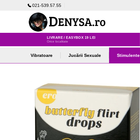
021-539.57.55
LIVRARE / EASYBOX 19 LEI
Orice localitate
Vibratoare
Jucării Sexuale
Stimulente