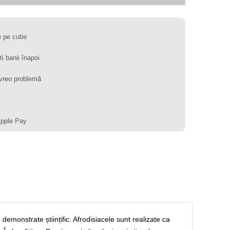
 pe cutie
ti banii înapoi
vreo problemă
Apple Pay
emonstrate științific. Afrodisiacele sunt realizate ca