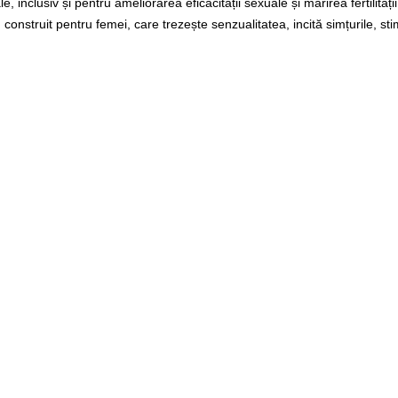
e, inclusiv și pentru ameliorarea eficacității sexuale și mărirea fertilităț
nstruit pentru femei, care trezește senzualitatea, incită simțurile, stimu