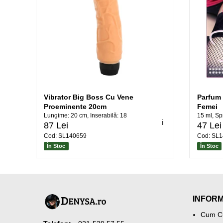
Vibrator Big Boss Cu Vene
Parfum
Proeminente 20cm
Femei
Lungime: 20 cm, Inserabilă: 18
15 ml, Sp
ℹ️
87 Lei
47 Lei
Cod: SL140659
Cod: SL
În Stoc
În Stoc
INFORM
Cum C