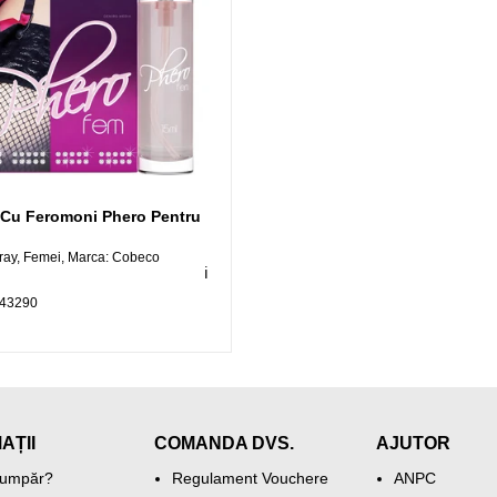
 Cu Feromoni Phero Pentru
ray, Femei, Marca: Cobeco
ℹ️
143290
AȚII
COMANDA DVS.
AJUTOR
umpăr?
Regulament Vouchere
ANPC