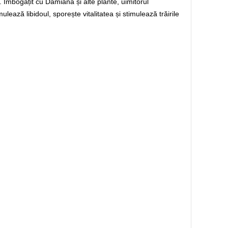
ii. Îmbogățit cu Damiana și alte plante, uimitorul
lează libidoul, sporește vitalitatea și stimulează trăirile