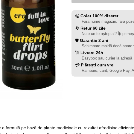
🤐
Colet 100% discret
Fără nume magazin, fără poze
🔄
Retur 60 zile
Nu e ce te așteptai? Îți primeș
🛡️
Garanție 2 ani
Schimbare rapidă dacă apare 
🚀
Livrare 24h
Easybox sau curier la adresă
💳
Plătești cum vrei
Ramburs, card, Google Pay, 
 formulă pe bază de plante medicinale cu rezultat afrodisiac eficiente d