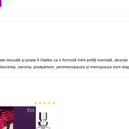
ate sexuală și poate fi înțeles ca o formulă între poftă mentală, atracție 
adolescența, sarcina, postpartum, perimenopauza și menopauza sunt etape