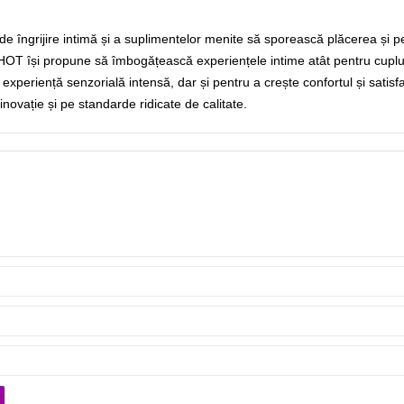
de îngrijire intimă și a suplimentelor menite să sporească plăcerea și 
e, HOT își propune să îmbogățească experiențele intime atât pentru cupluri
o experiență senzorială intensă, dar și pentru a crește confortul și sat
inovație și pe standarde ridicate de calitate.