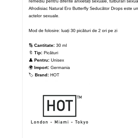
remediu pentru diferite anxietăți sexuale, tulburări sexual
Afrodisiac Natural Ero Butterfly Seducător Drops este un co
actelor sexuale.
Mod de folosire: luați 30 picături de 2 ori pe zi
🔢
Cantitate:
30 ml
🔖
Tip:
Picături
👤
Pentru:
Unisex
🌍
Import:
Germania
🏷️
Brand:
HOT