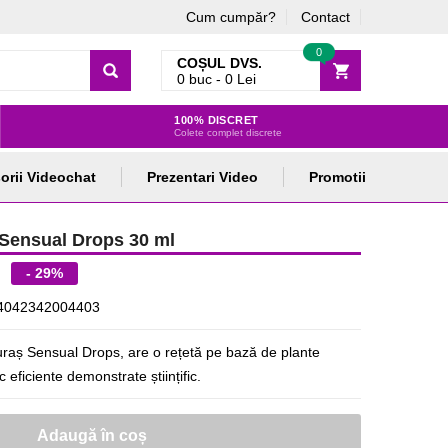
Cum cumpăr?
Contact
0
COȘUL DVS.
0
buc -
0
Lei
100% DISCRET
Colete complet discrete
orii Videochat
Prezentari Video
Promotii
y Sensual Drops 30 ml
- 29%
4042342004403
turaș Sensual Drops, are o rețetă pe bază de plante
 eficiente demonstrate științific.
Adaugă în coș