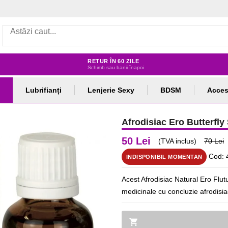
RETUR ÎN 60 ZILE
Schimb sau banii înapoi
Lubrifianți
Lenjerie Sexy
BDSM
Acces
Afrodisiac Ero Butterfl
50 Lei
(TVA inclus)
70 Lei
Cod: 
INDISPONIBIL MOMENTAN
Acest Afrodisiac Natural Ero Flu
medicinale cu concluzie afrodisiac