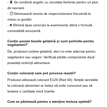
- 🍫 Se combină angelic cu ciocolata fierbinte pentru un plus
de savoare
- ⏱️ Diminuează nevoia de reaprovizionare frecventă la
masa cu gustări
- ❌ Elimină lipsa umorului la evenimente dând o formulă
comestibilă amuzantă
Conțin aceste bezele gelatină și sunt potrivite pentru
vegetarieni?
Da, produsul conține gelatină, deci nu este adecvat pentru
vegetarieni sau vegani. Verificați părțile componente dacă
posedați restricții alimentare.
Conțin coloranți care pot provoca reacții?
Produsul utilizează colorant E129 (Red 40); ființele sensibile
la coloranți alimentari ar trebui să evite consumul sau să
testeze o cantitate mică înainte.
Cum se păstrează pentru a menține textura optimă?