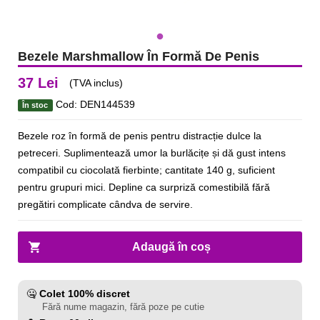
Bezele Marshmallow În Formă De Penis
37 Lei
(TVA inclus)
Cod: DEN144539
În stoc
Bezele roz în formă de penis pentru distracție dulce la
petreceri. Suplimentează umor la burlăcițe și dă gust intens
compatibil cu ciocolată fierbinte; cantitate 140 g, suficient
pentru grupuri mici. Depline ca surpriză comestibilă fără
pregătiri complicate cândva de servire.
Adaugă în coș
🤐
Colet 100% discret
Fără nume magazin, fără poze pe cutie