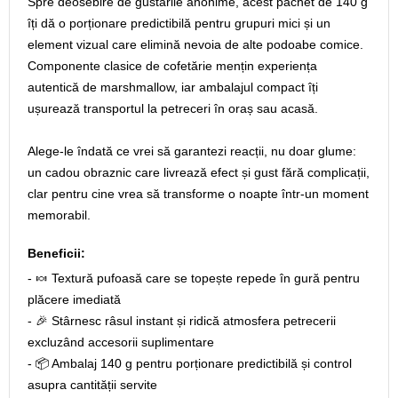
Spre deosebire de gustările anonime, acest pachet de 140 g
îți dă o porționare predictibilă pentru grupuri mici și un
element vizual care elimină nevoia de alte podoabe comice.
Componente clasice de cofetărie mențin experiența
autentică de marshmallow, iar ambalajul compact îți
ușurează transportul la petreceri în oraș sau acasă.
Alege-le îndată ce vrei să garantezi reacții, nu doar glume:
un cadou obraznic care livrează efect și gust fără complicații,
clar pentru cine vrea să transforme o noapte într-un moment
memorabil.
Beneficii:
- 🍬 Textură pufoasă care se topește repede în gură pentru
plăcere imediată
- 🎉 Stârnesc râsul instant și ridică atmosfera petrecerii
excluzând accesorii suplimentare
- 📦 Ambalaj 140 g pentru porționare predictibilă și control
asupra cantității servite