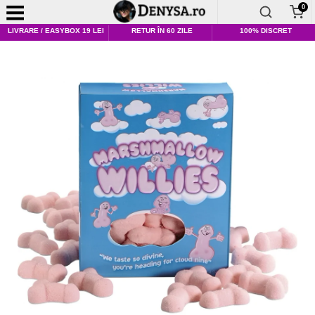
0
LIVRARE / EASYBOX 19 LEI
RETUR ÎN 60 ZILE
100% DISCRET