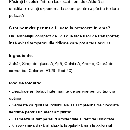
Păstrați bezelele într-un loc uscat, ferit de căldură și
umiditate; evitați expunerea la soare pentru a păstra textura
pufoasă.
Sunt potrivite pentru a fi luate la petrecere în oraș?
Da, ambalajul compact de 140 g le face ușor de transportat;
însă evitați temperaturile ridicate care pot altera textura.
Ingrediente:
Zahăr, Sirop de glucoză, Apă, Gelatină, Arome, Ceară de
carnauba, Colorant E129 (Red 40)
Mod de folosire:
- Deschide ambalajul iute înainte de servire pentru textură
optimă
- Servește ca gustare individuală sau împreună de ciocolată
fierbinte pentru un efect amplificat
- Păstrează la temperaturi ambientale și ferit de umiditate
- Nu consuma dacă ai alergie la gelatină sau la coloranți