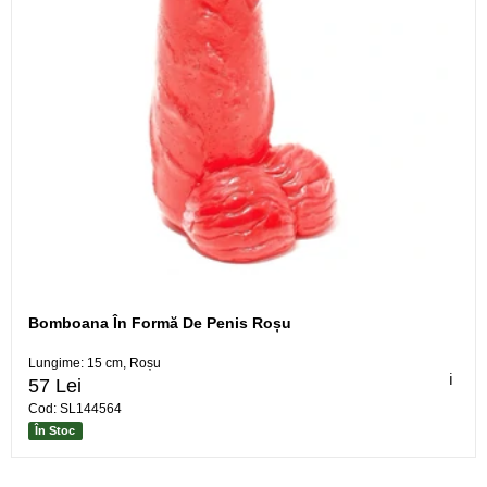
Bomboana În Formă De Penis Roșu
Lungime: 15 cm, Roșu
ℹ️
57 Lei
Cod: SL144564
În Stoc