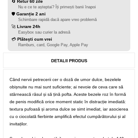
🔄
Retur 60 zile
Nu e ce te așteptai? Îți primești banii înapoi
🛡️
Garanție 2 ani
Schimbare rapidă dacă apare vreo problemă
🚀
Livrare 24h
Easybox sau curier la adresă
💳
Plătești cum vrei
Ramburs, card, Google Pay, Apple Pay
DETALII PRODUS
Când nervii petrecerii cer o doză de umor dulce, bezelele
obișnuite nu mai sunt suficiente; ai nevoie de ceva care să
stârnească râsul și să țină pofta. Aceste bezele roz în formă
de penis modifică orice moment static în distracție imediată:
textura pufoasă și aroma dulce se simt imediat, iar asocierea
cu o ciocolată fierbinte amplifică efectul cumpărătorului și al
invitaților.