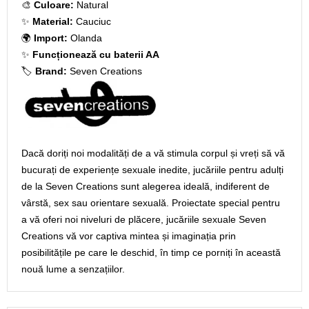
🎨
Culoare:
Natural
✨
Material:
Cauciuc
🌍
Import:
Olanda
✨
Funcționează cu baterii AA
🏷️
Brand:
Seven Creations
Dacă doriți noi modalități de a vă stimula corpul și vreți să vă
bucurați de experiențe sexuale inedite, jucăriile pentru adulți
de la Seven Creations sunt alegerea ideală, indiferent de
vârstă, sex sau orientare sexuală. Proiectate special pentru
a vă oferi noi niveluri de plăcere, jucăriile sexuale Seven
Creations vă vor captiva mintea și imaginația prin
posibilitățile pe care le deschid, în timp ce porniți în această
nouă lume a senzațiilor.