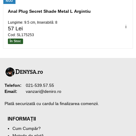
NOU
Anal Plug Secret Shade Metal L Argintiu
Lungime: 9.5 cm, Inserabilă: 8
ℹ️
57 Lei
Cod: SL175253
În Stoc
Telefon:
021-539.57.55
Email:
vanzari@deniro.ro
Plată securizată cu cardul la finalizarea comenzii.
INFORMAȚII
Cum Cumpăr?
Metode de plată