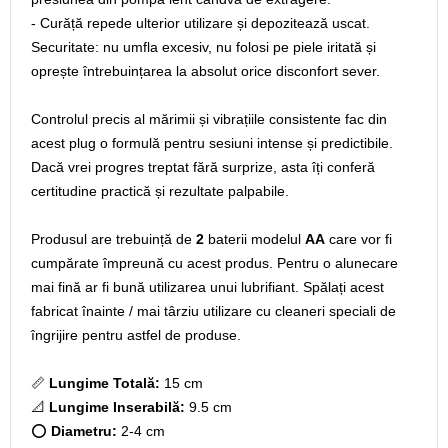
- Curăță repede ulterior utilizare și depozitează uscat.
Securitate: nu umfla excesiv, nu folosi pe piele iritată și
oprește întrebuințarea la absolut orice disconfort sever.
Controlul precis al mărimii și vibrațiile consistente fac din
acest plug o formulă pentru sesiuni intense și predictibile.
Dacă vrei progres treptat fără surprize, asta îți conferă
certitudine practică și rezultate palpabile.
Produsul are trebuință de
2
baterii modelul
AA
care vor fi
cumpărate împreună cu acest produs. Pentru o alunecare
mai fină ar fi bună utilizarea unui lubrifiant. Spălați acest
fabricat înainte / mai târziu utilizare cu cleaneri speciali de
îngrijire pentru astfel de produse.
📏
Lungime Totală:
15 cm
📐
Lungime Inserabilă:
9.5 cm
⭕
Diametru:
2-4 cm