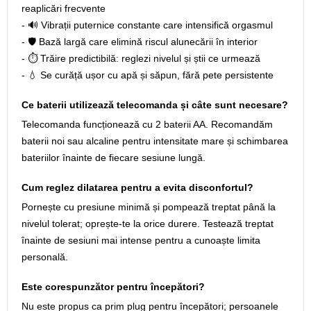
reaplicări frecvente
- 🔊 Vibrații puternice constante care intensifică orgasmul
- 🛡️ Bază largă care elimină riscul alunecării în interior
- ⏱️ Trăire predictibilă: reglezi nivelul și știi ce urmează
- 💧 Se curăță ușor cu apă și săpun, fără pete persistente
Ce baterii utilizează telecomanda și câte sunt necesare?
Telecomanda funcționează cu 2 baterii AA. Recomandăm
baterii noi sau alcaline pentru intensitate mare și schimbarea
bateriilor înainte de fiecare sesiune lungă.
Cum reglez dilatarea pentru a evita disconfortul?
Pornește cu presiune minimă și pompează treptat până la
nivelul tolerat; oprește-te la orice durere. Testează treptat
înainte de sesiuni mai intense pentru a cunoaște limita
personală.
Este corespunzător pentru începători?
Nu este propus ca prim plug pentru începători; persoanele