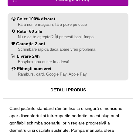
🤐
Colet 100% discret
Fără nume magazin, fără poze pe cutie
🔄
Retur 60 zile
Nu e ce te așteptai? Îți primești banii înapoi
🛡️
Garanție 2 ani
Schimbare rapidă dacă apare vreo problemă
🚀
Livrare 24h
Easybox sau curier la adresă
💳
Plătești cum vrei
Ramburs, card, Google Pay, Apple Pay
DETALII PRODUS
Când jucăriile standard rămân fixe la o singură dimensiune,
apar disconfortul și întreruperile nedorite; acest plug anal
gonflabil schimbă scenariul prin reglare progresivă a
diametrului și oscilații susţinute. Pompa manuală oferă