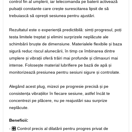
control fin al umplerii, iar telecomanda pe baterii activează
pulsații constante care crește surescitarea lipsit de să
trebuiască să oprești sesiunea pentru ajustări.
Rezultatul este o experiență predictibilă: simți progresul, poți
testa limitele treptat și elimini surprizele neplăcute ale
schimbării bruște de dimensiune. Materialele flexibile și baza
sigură reduc riscul alunecării, în timp ce îmbinarea dintre
umplere și vibrații oferă trăiri mai profunde și climaxuri mai
intense. Folosește material lubrifiere pe bază de apă și
monitorizează presiunea pentru sesiuni sigure și controlate.
Alegând acest plug, mizezi pe progresie precisă și pe
consistența vibrațiilor în fiecare sesiune, astfel încât te
concentrezi pe plăcere, nu pe reajustări sau surprize
neplăcute.
Beneficii:
- 🎛️ Control precis al dilatării pentru progres privat de