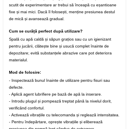
scutit de experimentare ar trebui să înceapă cu eșantioane
fixe și mai mici. Dacă îl folosești, menține presiunea destul
de mică și avansează gradual.
Cum se curăță perfect după utilizare?
Spală cu apă caldă și săpun grațios sau cu un igienizant
pentru jucării, clătește bine și usucă complet înainte de
depozitare; evită substanțele abrazive care pot deteriora
materialul.
Mod de folosire:
- Inspectează bunul înainte de utilizare pentru fisuri sau
defecte.
- Aplică agent lubrifiere pe bază de apă la inserare.
- Introdu plugul și pompează treptat până la nivelul dorit,
verificând confortul.
- Activează vibrațiile cu telecomanda și reglează intensitatea.
- Pentru îndepărtare, oprește vibrațiile și eliberează
presiunea din pompă lent cândva de extragere.