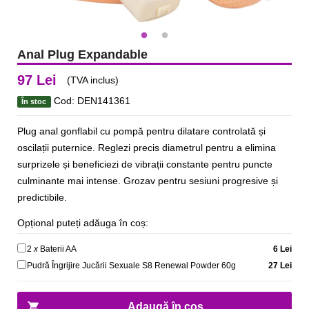
Anal Plug Expandable
97 Lei
(TVA inclus)
Cod: DEN141361
În stoc
Plug anal gonflabil cu pompă pentru dilatare controlată și
oscilații puternice. Reglezi precis diametrul pentru a elimina
surprizele și beneficiezi de vibrații constante pentru puncte
culminante mai intense. Grozav pentru sesiuni progresive și
predictibile.
Opțional puteți adăuga în coș:
2
x
Baterii AA
6 Lei
Pudră Îngrijire Jucării Sexuale S8 Renewal Powder 60g
27 Lei
Adaugă în coș