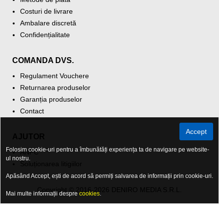
Costuri de livrare
Ambalare discretă
Confidențialitate
COMANDA DVS.
Regulament Vouchere
Returnarea produselor
Garanția produselor
Contact
Accept
AJUTOR
Folosim cookie-uri pentru a îmbunătăți experiența ta de navigare pe website-
ANPC
ul nostru.
Soluționarea litigiilor
Apăsând Accept, ești de acord să permiți salvarea de informații prin cookie-uri.
Copyright © 2016-2026 DENIRO MEDIA S.R.L.
Mai multe informații despre
cookies
.