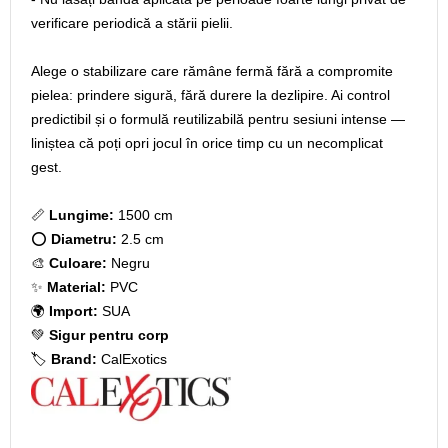
verificare periodică a stării pielii.
Alege o stabilizare care rămâne fermă fără a compromite
pielea: prindere sigură, fără durere la dezlipire. Ai control
predictibil și o formulă reutilizabilă pentru sesiuni intense —
liniștea că poți opri jocul în orice timp cu un necomplicat
gest.
📏
Lungime:
1500 cm
⭕
Diametru:
2.5 cm
🎨
Culoare:
Negru
✨
Material:
PVC
🌍
Import:
SUA
💚
Sigur pentru corp
🏷️
Brand:
CalExotics