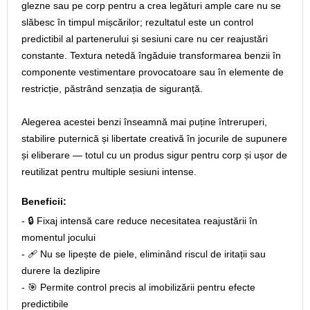
glezne sau pe corp pentru a crea legături ample care nu se
slăbesc în timpul mișcărilor; rezultatul este un control
predictibil al partenerului și sesiuni care nu cer reajustări
constante. Textura netedă îngăduie transformarea benzii în
componente vestimentare provocatoare sau în elemente de
restricție, păstrând senzația de siguranță.
Alegerea acestei benzi înseamnă mai puține întreruperi,
stabilire puternică și libertate creativă în jocurile de supunere
și eliberare — totul cu un produs sigur pentru corp și ușor de
reutilizat pentru multiple sesiuni intense.
Beneficii:
- 🔒 Fixaj intensă care reduce necesitatea reajustării în
momentul jocului
- 🩹 Nu se lipește de piele, eliminând riscul de iritații sau
durere la dezlipire
- 🎯 Permite control precis al imobilizării pentru efecte
predictibile