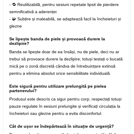
- 🔁 Reutilizabilă, pentru sesiuni repetate lipsit de pierdere
semnificativă a aderenței
- 🧩 Subțire și maleabilă, se adaptează facil la încheieturi și
glezne
Se lipește banda de piele și provoacă durere la
dezlipire?
Banda se lipește doar de ea însăși, nu de piele, deci nu ar
trebui să provoace durere la dezlipire; totuși testați o bucată
mică pe o zonă discretă cândva de întrebuințare extinsă
pentru a elimina absolut orice sensibilitate individuală.
Este sigură pentru utilizare prelungită pe pielea
partenerului?
Produsul este descris ca sigur pentru corp; respectați totuși
pauze regulate în sesiuni prelungite și verificați circulația la
încheieturi sau glezne pentru a evita disconfortul.
Cât de ușor se îndepărtează în situație de urgență?