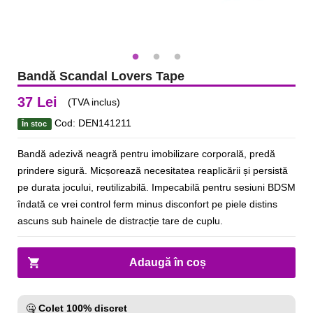
Bandă Scandal Lovers Tape
37 Lei
(TVA inclus)
Cod: DEN141211
În stoc
Bandă adezivă neagră pentru imobilizare corporală, predă
prindere sigură. Micșorează necesitatea reaplicării și persistă
pe durata jocului, reutilizabilă. Impecabilă pentru sesiuni BDSM
îndată ce vrei control ferm minus disconfort pe piele distins
ascuns sub hainele de distracție tare de cuplu.
Adaugă în coș
🤐
Colet 100% discret