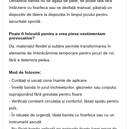
Deoarece banda nu se agață de piele, se poate tăia fără
întârziere cu foarfeca sau se desfață manual; păstrați un
dispozitiv de tăiere la dispoziția în timpul jocului pentru
securitate sporită.
Poate fi folosită pentru a crea piese vestimentare
provocative?
Da, materialul flexibil și subțire permite transformarea în
elemente de îmbrăcăminte temporare pentru jocuri de rol,
fără a deteriora pielea.
Mod de folosire:
- Curățați și uscați zona înainte de aplicare.
- Înveliți banda în jurul încheieturilor, gleznelor sau corpului,
suprapunând fără greutate pentru fixare.
- Verificați constant circulația și confortul; lăsați spațiu pentru
puls.
- În situație de urgență, tăiați banda cu foarfeca sau cu un
instrument ascuțit.
- Nu lăsați banda aplicată pe perioade foarte lungi privat de