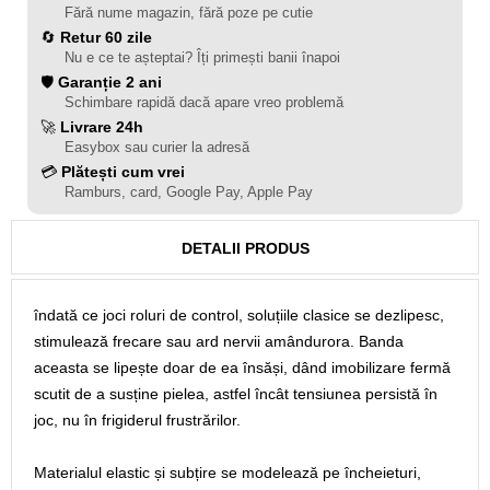
Fără nume magazin, fără poze pe cutie
🔄
Retur 60 zile
Nu e ce te așteptai? Îți primești banii înapoi
🛡️
Garanție 2 ani
Schimbare rapidă dacă apare vreo problemă
🚀
Livrare 24h
Easybox sau curier la adresă
💳
Plătești cum vrei
Ramburs, card, Google Pay, Apple Pay
DETALII PRODUS
îndată ce joci roluri de control, soluțiile clasice se dezlipesc,
stimulează frecare sau ard nervii amândurora. Banda
aceasta se lipește doar de ea însăși, dând imobilizare fermă
scutit de a susține pielea, astfel încât tensiunea persistă în
joc, nu în frigiderul frustrărilor.
Materialul elastic și subțire se modelează pe încheieturi,