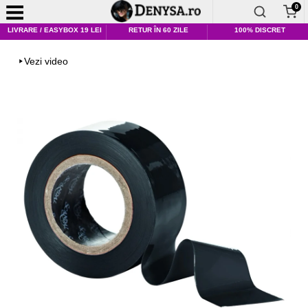
0
LIVRARE / EASYBOX 19 LEI
RETUR ÎN 60 ZILE
100% DISCRET
Vezi video