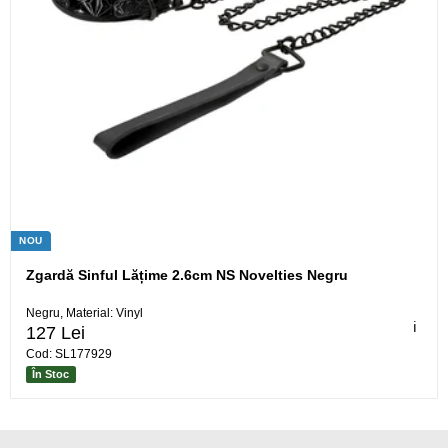
NOU
Zgardă Sinful Lățime 2.6cm NS Novelties Negru
Negru, Material: Vinyl
ℹ️
127 Lei
Cod: SL177929
În Stoc