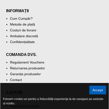
INFORMAȚII
Cum Cumpăr?
Metode de plată
Costuri de livrare
Ambalare discretă
Confidențialitate
COMANDA DVS.
Regulament Vouchere
Returnarea produselor
Garanția produselor
Contact
Accept
AJUTOR
Folosim cookie-uri pentru a îmbunătăți experiența ta de navigare pe website-
ANPC
ul nostru.
Soluționarea litigiilor