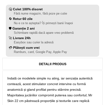
🤐
Colet 100% discret
Fără nume magazin, fără poze pe cutie
🔄
Retur 60 zile
Nu e ce te așteptai? Îți primești banii înapoi
🛡️
Garanție 2 ani
Schimbare rapidă dacă apare vreo problemă
🚀
Livrare 24h
Easybox sau curier la adresă
💳
Plătești cum vrei
Ramburs, card, Google Pay, Apple Pay
DETALII PRODUS
îndată ce modelele simple nu ating, iar senzația autentică
contează, acest stimulator concret intervine cu formă
anatomică și gland profilat pentru stârnire precisă.
Majoritatea jucăriilor compromit puterea sau confortul; Mr
Skin 22 cm păstrează proporțiile și texturile care replică