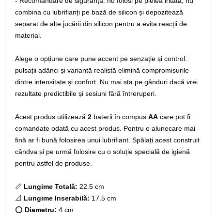
- Recomandare de siguranță: nu folosi pe pielea iritată, nu
combina cu lubrifianți pe bază de silicon și depozitează
separat de alte jucării din silicon pentru a evita reacții de
material.
Alege o opțiune care pune accent pe senzație și control:
pulsații adânci și variantă realistă elimină compromisurile
dintre intensitate și confort. Nu mai sta pe gânduri dacă vrei
rezultate predictibile și sesiuni fără întreruperi.
Acest produs utilizează
2
baterii în compus
AA
care pot fi
comandate odată cu acest produs. Pentru o alunecare mai
fină ar fi bună folosirea unui lubrifiant. Spălați acest construit
cândva și pe urmă folosire cu o soluție specială de igienă
pentru astfel de produse.
📏
Lungime Totală:
22.5 cm
📐
Lungime Inserabilă:
17.5 cm
⭕
Diametru:
4 cm