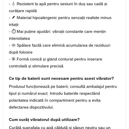
- 💧 Rezistent la apă pentru sesiuni în duș sau cadă și
curățare rapidă
- 🪶 Material hipoalergenic pentru senzații realiste minus
iritații
- ⏱️ Mai puține ajustări: vibrații constante care mențin
intensitatea
- 🧼 Spălare facilă care elimină acumularea de reziduuri
după folosire
- 🎯 Formă conică și gland conturat pentru inserare
controlată și stimulare precisă
Ce tip de baterii sunt necesare pentru acest vibrator?
Produsul funcționează pe baterii; consultă ambalajul pentru
tipul și numărul exact. Introdu bateriile respectând
polaritatea indicată în compartiment pentru a evita
defectarea dispozitivului.
Cum curăț vibratorul după utilizare?
Curăță suprafața cu apă călduță și săpun neutru sau un