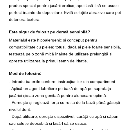
produs special pentru jucării erotice, apoi lasă-l să se usuce
perfect înainte de depozitare. Evită soluțiile abrazive care pot
deteriora textura.
Este sigur de folosit pe dermă sensibilă?
Materialul este hipoalergenic și conceput pentru
compatibilitate cu pielea; totuși, dacă ai piele foarte sensibilă,
testează pe o zonă mică înainte de utilizare prelungită și
oprește utilizarea la primul semn de iritație.
Mod de folosire:
- Introdu bateriile conform instrucțiunilor din compartiment.
- Aplică un agent lubrifiere pe bază de apă pe suprafața
jucăriei și/sau zona genitală pentru alunecare optimă.
- Pornește și reglează forța cu rotita de la bază până găsești
nivelul dorit.
- După utilizare, oprește dispozitivul, curăță cu apă și săpun
sau soluție deosebită și lasă-l să se usuce.