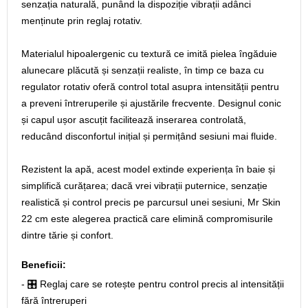
senzația naturală, punând la dispoziție vibrații adânci
menținute prin reglaj rotativ.
Materialul hipoalergenic cu textură ce imită pielea îngăduie
alunecare plăcută și senzații realiste, în timp ce baza cu
regulator rotativ oferă control total asupra intensității pentru
a preveni întreruperile și ajustările frecvente. Designul conic
și capul ușor ascuțit facilitează inserarea controlată,
reducând disconfortul inițial și permițând sesiuni mai fluide.
Rezistent la apă, acest model extinde experiența în baie și
simplifică curățarea; dacă vrei vibrații puternice, senzație
realistică și control precis pe parcursul unei sesiuni, Mr Skin
22 cm este alegerea practică care elimină compromisurile
dintre tărie și confort.
Beneficii:
- 🎛️ Reglaj care se rotește pentru control precis al intensității
fără întreruperi