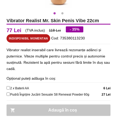
Vibrator Realist Mr. Skin Penis Vibe 22cm
- 35%
77 Lei
(TVA inclus)
118 Lei
Cod: 735380113230
INDISPONIBIL MOMENTAN
Vibrator realist inserabil care livrează rezonanțe adânci și
puternice. Viteze multiple pentru control precis și autonomie
susținută. Rezistent la apă pentru sesiuni fără limite în duș sau
cadă.
Opțional puteți adăuga în coș:
2
x
Baterii AA
6 Lei
Pudră Îngrijire Jucării Sexuale S8 Renewal Powder 60g
27 Lei
Adaugă în coș