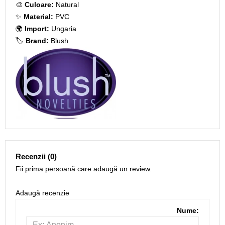
🎨
Culoare:
Natural
✨
Material:
PVC
🌍
Import:
Ungaria
🏷️
Brand:
Blush
Recenzii (0)
Fii prima persoană care adaugă un review.
Adaugă recenzie
Nume: