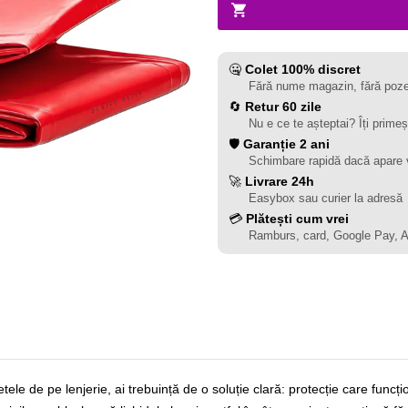
🤐
Colet 100% discret
Fără nume magazin, fără poze
🔄
Retur 60 zile
Nu e ce te așteptai? Îți primeș
🛡️
Garanție 2 ani
Schimbare rapidă dacă apare 
🚀
Livrare 24h
Easybox sau curier la adresă
💳
Plătești cum vrei
Ramburs, card, Google Pay, 
tele de pe lenjerie, ai trebuință de o soluție clară: protecție care funcți