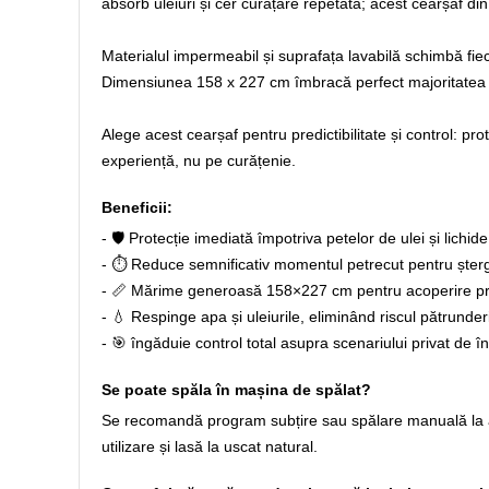
absorb uleiuri și cer curățare repetată; acest cearșaf din
Materialul impermeabil și suprafața lavabilă schimbă fiec
Dimensiunea 158 x 227 cm îmbracă perfect majoritatea pat
Alege acest cearșaf pentru predictibilitate și control: p
experiență, nu pe curățenie.
Beneficii:
- 🛡️ Protecție imediată împotriva petelor de ulei și lichide
- ⏱️ Reduce semnificativ momentul petrecut pentru șterg
- 📏 Mărime generoasă 158×227 cm pentru acoperire pre
- 💧 Respinge apa și uleiurile, eliminând riscul pătrunderi
- 🎯 îngăduie control total asupra scenariului privat de î
Se poate spăla în mașina de spălat?
Se recomandă program subțire sau spălare manuală la apă 
utilizare și lasă la uscat natural.