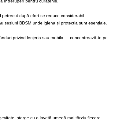
ră întreruperi pentru curățenie.
l petrecut după efort se reduce considerabil.
au sesiuni BDSM unde igiena și protecția sunt esențiale.
e gânduri privind lenjeria sau mobila — concentrează-te pe
gevitate, șterge cu o lavetă umedă mai târziu fiecare