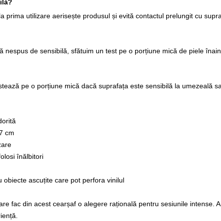
ilă?
 la prima utilizare aerisește produsul și evită contactul prelungit cu supra
ă nespus de sensibilă, sfătuim un test pe o porțiune mică de piele înain
estează pe o porțiune mică dacă suprafața este sensibilă la umezeală sa
dorită
27 cm
zare
losi înălbitori
obiecte ascuțite care pot perfora vinilul
re fac din acest cearșaf o alegere rațională pentru sesiunile intense. Ai 
iență.