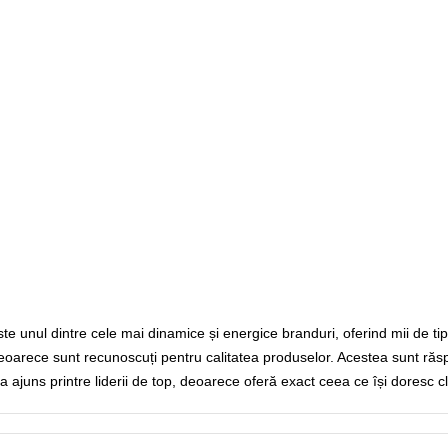
ste unul dintre cele mai dinamice și energice branduri, oferind mii de ti
 deoarece sunt recunoscuți pentru calitatea produselor. Acestea sunt răspân
 ajuns printre liderii de top, deoarece oferă exact ceea ce își doresc clien