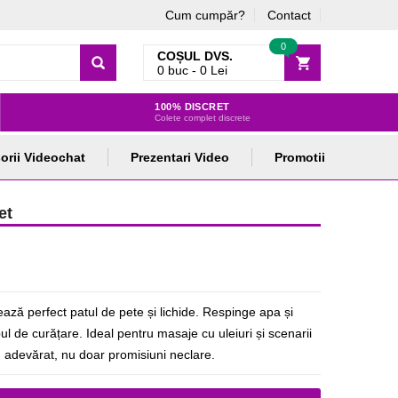
Cum cumpăr?
Contact
0
COȘUL DVS.
0
buc -
0
Lei
100% DISCRET
Colete complet discrete
orii Videochat
Prezentari Video
Promotii
et
ează perfect patul de pete și lichide. Respinge apa și
pul de curățare. Ideal pentru masaje cu uleiuri și scenarii
u adevărat, nu doar promisiuni neclare.