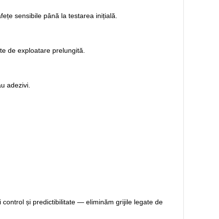
fețe sensibile până la testarea inițială.
te de exploatare prelungită.
u adezivi.
control și predictibilitate — eliminăm grijile legate de