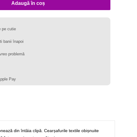
Adaugă în coș
 pe cutie
ti banii înapoi
vreo problemă
Apple Pay
onează din întâia clipă. Cearșafurile textile obișnuite