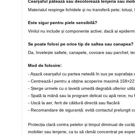
Cearșaful pătează sau decolorează lenjeria sau mob
Materialul respinge lichidele și nu transferă pete; totuși,
Este sigur pentru piele sensibilă?
Vinilul nu include și componente active; dacă ai epiderm
Se poate folosi pe orice tip de saltea sau canapea?
Da, învelește saltele, canapele, covoare sau parchet; t
Mod de folosire:
- Așază cearșaful cu partea netedă în sus pe suprafața 
- Centrează-l pentru a obține acoperire maximă 158×2
- Șterge urmele cu o lavetă umedă degrabă ulterior utili
- Spală la mână sau la program delicat cu apă rece; nu fo
- Uscă la aer, ferit de căldură directă sau flacără
- Recomandare de siguranță: evită contactul prelungit cu 
Protecția clară contra petelor și timpul diminuat de curăța
mobilier sau lenjerie, ca tu să rămâi concentrat pe exper