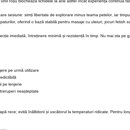
 vinil roșu blochează lichidele la arie astfel încât experiența continuă fă
are sesiune: simți libertate de explorare minus teama petelor, iar timpu
urilor, oferind o bază stabilă pentru masaje cu uleiuri, jocuri fetish s
rotecție imediată, întreținere minimă și rezistență în timp. Nu mai sta p
ere pe urmă utilizare
dictibilă
i pe lenjerie
ntreruperi neașteptate
rece; evită înălbitorii și uscătorul la temperaturi ridicate. Pentru lon