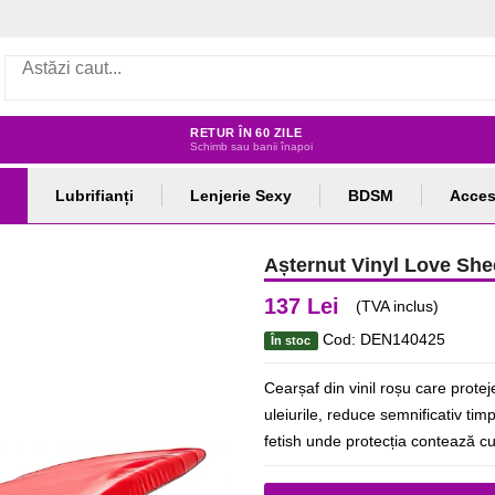
RETUR ÎN 60 ZILE
Schimb sau banii înapoi
Lubrifianți
Lenjerie Sexy
BDSM
Acces
Așternut Vinyl Love She
137 Lei
(TVA inclus)
Cod: DEN140425
În stoc
Cearșaf din vinil roșu care protej
uleiurile, reduce semnificativ tim
fetish unde protecția contează c