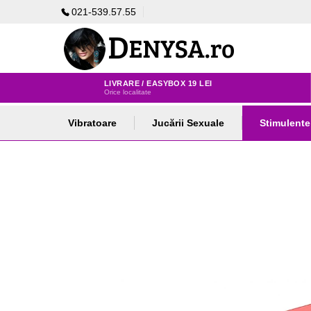
021-539.57.55
LIVRARE / EASYBOX 19 LEI
Orice localitate
Vibratoare
Jucării Sexuale
Stimulente