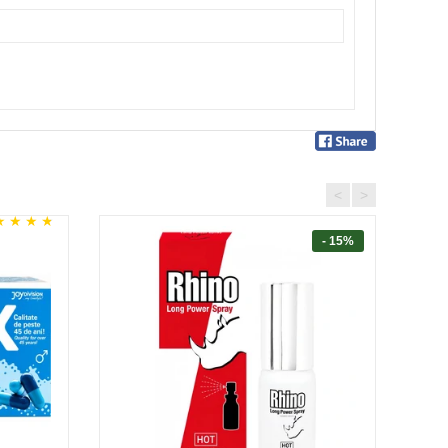
<
>
- 15%