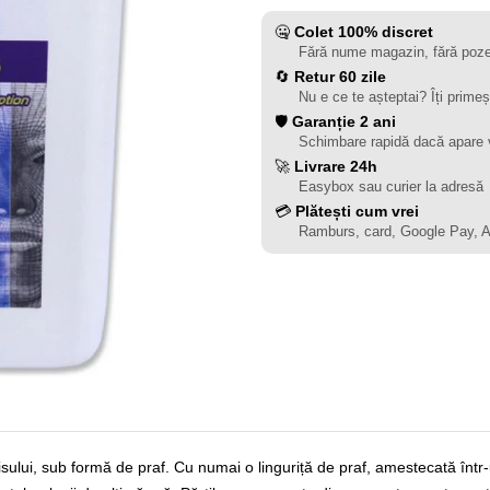
🤐
Colet 100% discret
Fără nume magazin, fără poze
🔄
Retur 60 zile
Nu e ce te așteptai? Îți primeș
🛡️
Garanție 2 ani
Schimbare rapidă dacă apare 
🚀
Livrare 24h
Easybox sau curier la adresă
💳
Plătești cum vrei
Ramburs, card, Google Pay, 
ui, sub formă de praf. Cu numai o linguriță de praf, amestecată într-