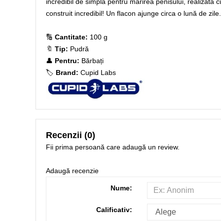
incredibil de simplă pentru mărirea penisului, realizată
construit incredibil! Un flacon ajunge circa o lună de zile.
🔢
Cantitate:
100 g
🔖
Tip:
Pudră
👤
Pentru:
Bărbați
🏷️
Brand:
Cupid Labs
Recenzii (0)
Fii prima persoană care adaugă un review.
Adaugă recenzie
Nume:
Calificativ: