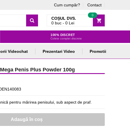
Cum cumpăr?
Contact
0
COȘUL DVS.
0
buc -
0
Lei
100% DISCRET
Colete complet discrete
orii Videochat
Prezentari Video
Promotii
d Mega Penis Plus Powder 100g
DEN140083
ică pentru mărirea penisului, sub aspect de praf.
Adaugă în coș