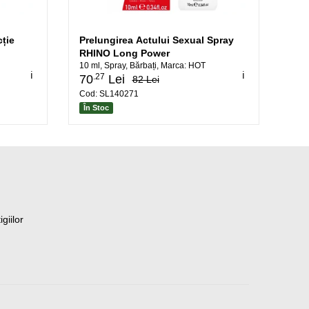
ție
Prelungirea Actului Sexual Spray
Pas
RHINO Long Power
10 ml, Spray, Bărbați, Marca: HOT
30 c
ℹ️
ℹ️
.27
70
Lei
149
82 Lei
Cod: SL140271
Cod
În Stoc
În 
igiilor