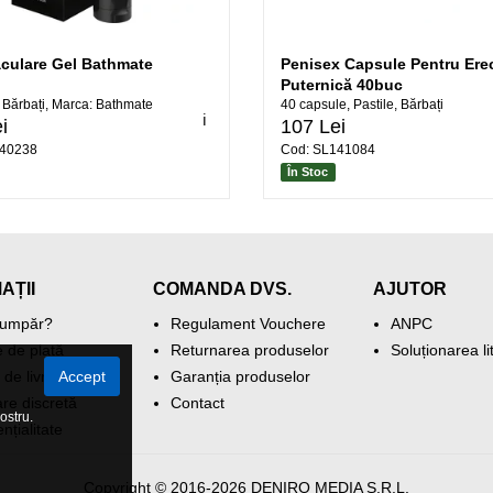
aculare Gel Bathmate
Penisex Capsule Pentru Erec
Puternică 40buc
, Bărbați, Marca: Bathmate
40 capsule, Pastile, Bărbați
ℹ️
i
107 Lei
140238
Cod: SL141084
În Stoc
AȚII
COMANDA DVS.
AJUTOR
umpăr?
Regulament Vouchere
ANPC
 de plată
Returnarea produselor
Soluționarea lit
Accept
 de livrare
Garanția produselor
re discretă
Contact
ostru.
nțialitate
Copyright © 2016-2026 DENIRO MEDIA S.R.L.