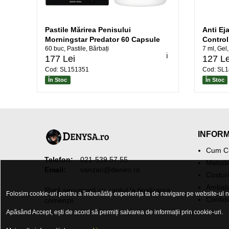
Pastile Mărirea Penisului
Anti Ej
Morningstar Predator 60 Capsule
Control
60 buc, Pastile, Bărbați
7 ml, Gel
ℹ️
177 Lei
127 Le
Cod: SL151351
Cod: SL
În Stoc
În Stoc
INFORM
Cum C
Telefon:
021-539.57.55
Metode
Email:
vanzari@deniro.ro
Costuri
Ambala
Plată securizată cu cardul la finalizarea
Folosim cookie-uri pentru a îmbunătăți experiența ta de navigare pe website-ul n
Confide
comenzii.
Apăsând Accept, ești de acord să permiți salvarea de informații prin cookie-uri.