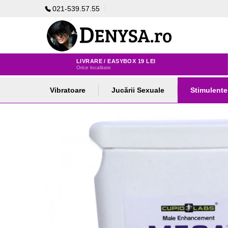
021-539.57.55
LIVRARE / EASYBOX 19 LEI
Orice localitate
Vibratoare
Jucării Sexuale
Stimulente