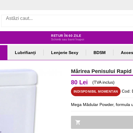
RETUR ÎN 60 ZILE
Schimb sau banii înapoi
Lubrifianți
Lenjerie Sexy
BDSM
Acces
Mărirea Penisului Rapi
80 Lei
(TVA inclus)
Cod: 
INDISPONIBIL MOMENTAN
Mega Mădular Powder, formula un