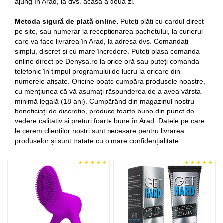
ajung în Arad, la dvs. acasă a doua zi.
Metoda sigură de plată online.
Puteți plăti cu cardul direct
pe site, sau numerar la receptionarea pachetului, la curierul
care va face livrarea în Arad, la adresa dvs. Comandați
simplu, discret și cu mare încredere. Puteți plasa comanda
online direct pe Denysa.ro la orice oră sau puteți comanda
telefonic în timpul programului de lucru la oricare din
numerele afișate. Oricine poate cumpăra produsele noastre,
cu mențiunea că vă asumați răspunderea de a avea vârsta
minimă legală (18 ani). Cumpărând din magazinul nostru
beneficiați de discreție, produse foarte bune din punct de
vedere calitativ și prețuri foarte bune în Arad. Datele pe care
le cerem clienților noștri sunt necesare pentru livrarea
produselor și sunt tratate cu o mare confidențialitate.