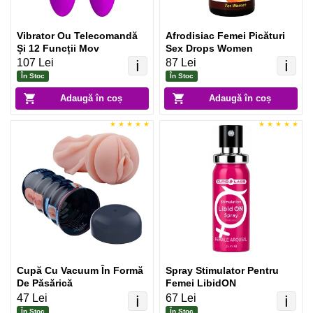
Vibrator Ou Telecomandă
Afrodisiac Femei Picături
Și 12 Funcții Mov
Sex Drops Women
107 Lei
87 Lei
ℹ️
ℹ️
În Stoc
În Stoc
Adaugă în coș
Adaugă în coș
Cupă Cu Vacuum În Formă
Spray Stimulator Pentru
De Păsărică
Femei LibidON
47 Lei
67 Lei
ℹ️
ℹ️
În Stoc
În Stoc