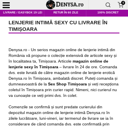
0
LIVRARE / EASYBOX 19 LEI
RETUR ÎN 60 ZILE
100% DISCRET
LENJERIE INTIMĂ SEXY CU LIVRARE ÎN
TIMIȘOARA
Denysa.ro - Un serios magazin online de lenjerie intimă din
România vă propune o colecție extensivă de articole sexy și
în localitatea ta, Timișoara. Articole
magazin online de
lenjerie sexy în Timișoara
– livrare în 24 de ore. Comanda
dvs. este livrată de către magazin online de lenjerie erotică
Denysa.ro în Timișoara, ambalată discret. Puteți comanda și
dumneavoastră de la
Sex Shop Timișoara
și veți recepționa
coletul în Timișoara prin curier rapid. Nimeni, nici curierul nu
va cunoaște ce veți primi dvs. în colet.
Comenzile se confirmă și sunt predate curierului din
depozitul magazin online de lenjerie intimă Denysa.ro în
zilele lucrătoare, luni-vineri, iar termenul de livrare se ia în
considerare de când comanda dvs. este confirmată prin