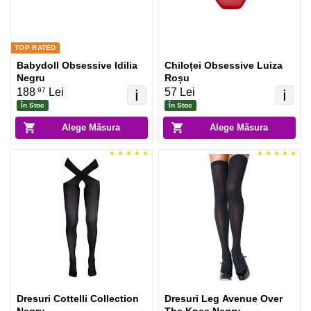
TOP RATED
Babydoll Obsessive Idilia
Chiloței Obsessive Luiza
Negru
Roșu
.97
188
Lei
57 Lei
ℹ️
ℹ️
În Stoc
În Stoc
Alege Măsura
Alege Măsura
Dresuri Cottelli Collection
Dresuri Leg Avenue Over