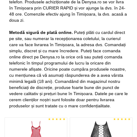
telefon. Produsele achiziționate de la Denysa.ro se vor livra
în Timișoara prin CURIER RAPID și vor ajunge la dvs. în 24-
48 ore. Comenzile efectiv ajung în Timișoara, la dvs. acasă a
doua zi.
Metodă sigură de plată online.
Puteți plăti cu cardul direct
pe site, sau numerar la recepționarea coletului, la curierul
care va face livrarea în Timișoara, la adresa dvs. Comandați
simplu, discret și cu mare încredere. Puteți face comanda
online direct pe Denysa.ro la orice oră sau puteți comanda
telefonic în timpul programului de lucru la oricare din
numerele afișate. Oricine poate cumpăra produsele noastre,
cu mențiunea că vă asumați răspunderea de a avea vârsta
minimă legală (18 ani). Comandând din magazinul nostru
beneficiați de discreție, produse foarte bune din punct de
vedere calitativ și prețuri bune în Timișoara. Datele pe care le
cerem clienților noștri sunt folosite doar pentru livrarea
produselor și sunt tratate cu o mare confidențialitate.