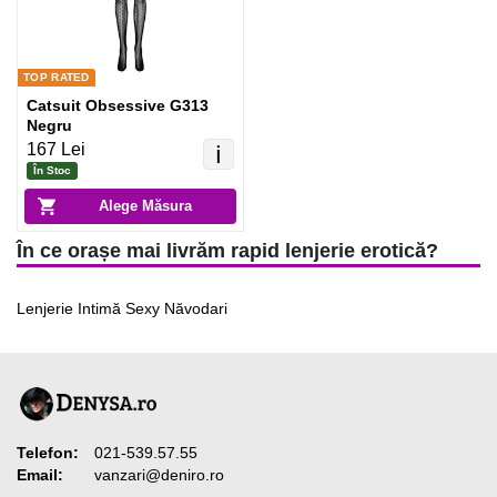
TOP RATED
Catsuit Obsessive G313
Negru
167 Lei
ℹ️
În Stoc
Alege Măsura
În ce orașe mai livrăm rapid lenjerie erotică?
Lenjerie Intimă Sexy Năvodari
Telefon:
021-539.57.55
Email:
vanzari@deniro.ro