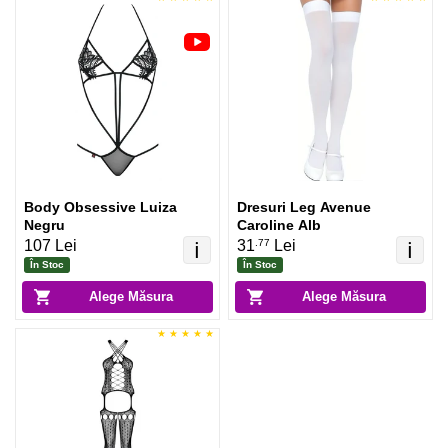
Body Obsessive Luiza
Dresuri Leg Avenue
Negru
Caroline Alb
.77
107 Lei
31
Lei
ℹ️
ℹ️
În Stoc
În Stoc
Alege Măsura
Alege Măsura