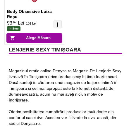
Body Obsessive Luiza
Roșu
.67
93
Lei
ℹ️
101 Lei
În Stoc
Alege Măsura
LENJERIE SEXY TIMIȘOARA
Magazinul erotic online Denysa.ro Magazin De Lenjerie Sexy
livrează în Timișoara orice produs sexy în timp foarte scurt.
Dacă sunteți în căutarea unui magazin de lenjerie intimă în
Timișoara și cel mai apropiat este la kilometri distanță de
dumneavoastră, acum nu mai aveți niciun motiv de
îngrijorare.
Oferim posibilitatea cumpărării produselor mult dorite din
confortul casei dvs. Acestea vor fi livrate la dvs. acasă, din
sediul Denysa.ro.