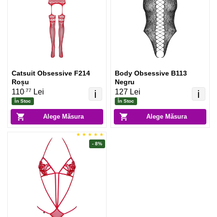
Catsuit Obsessive F214
Body Obsessive B113
Roșu
Negru
.77
110
Lei
127 Lei
ℹ️
ℹ️
În Stoc
În Stoc
Alege Măsura
Alege Măsura
- 8%