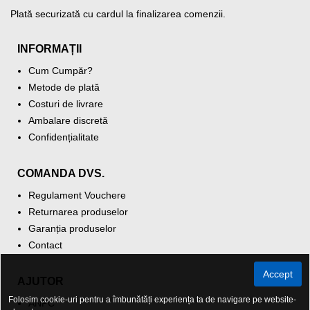
Plată securizată cu cardul la finalizarea comenzii.
INFORMAȚII
Cum Cumpăr?
Metode de plată
Costuri de livrare
Ambalare discretă
Confidențialitate
COMANDA DVS.
Regulament Vouchere
Returnarea produselor
Garanția produselor
Contact
Accept
AJUTOR
Folosim cookie-uri pentru a îmbunătăți experiența ta de navigare pe website-
ANPC