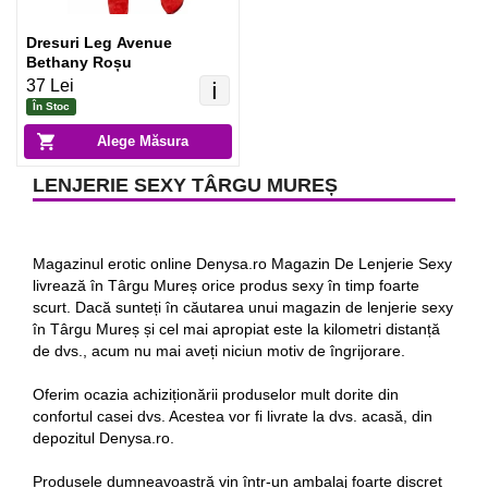
Dresuri Leg Avenue
Bethany Roșu
37 Lei
ℹ️
În Stoc
Alege Măsura
LENJERIE SEXY TÂRGU MUREȘ
Magazinul erotic online Denysa.ro Magazin De Lenjerie Sexy
livrează în Târgu Mureș orice produs sexy în timp foarte
scurt. Dacă sunteți în căutarea unui magazin de lenjerie sexy
în Târgu Mureș și cel mai apropiat este la kilometri distanță
de dvs., acum nu mai aveți niciun motiv de îngrijorare.
Oferim ocazia achiziționării produselor mult dorite din
confortul casei dvs. Acestea vor fi livrate la dvs. acasă, din
depozitul Denysa.ro.
Produsele dumneavoastră vin într-un ambalaj foarte discret