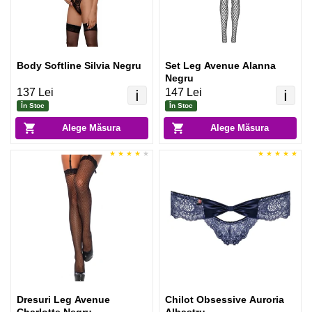
Body Softline Silvia Negru
Set Leg Avenue Alanna
Negru
137 Lei
147 Lei
ℹ️
ℹ️
În Stoc
În Stoc
Alege Măsura
Alege Măsura
Dresuri Leg Avenue
Chilot Obsessive Auroria