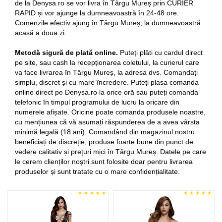
de la Denysa.ro se vor livra în Târgu Mureș prin CURIER
RAPID și vor ajunge la dumneavoastră în 24-48 ore.
Comenzile efectiv ajung în Târgu Mureș, la dumneavoastră
acasă a doua zi.
Metodă sigură de plată online.
Puteți plăti cu cardul direct
pe site, sau cash la recepționarea coletului, la curierul care
va face livrarea în Târgu Mureș, la adresa dvs. Comandați
simplu, discret și cu mare încredere. Puteți plasa comanda
online direct pe Denysa.ro la orice oră sau puteți comanda
telefonic în timpul programului de lucru la oricare din
numerele afișate. Oricine poate comanda produsele noastre,
cu mențiunea că vă asumați răspunderea de a avea vârsta
minimă legală (18 ani). Comandând din magazinul nostru
beneficiați de discreție, produse foarte bune din punct de
vedere calitativ și prețuri mici în Târgu Mureș. Datele pe care
le cerem clienților noștri sunt folosite doar pentru livrarea
produselor și sunt tratate cu o mare confidențialitate.