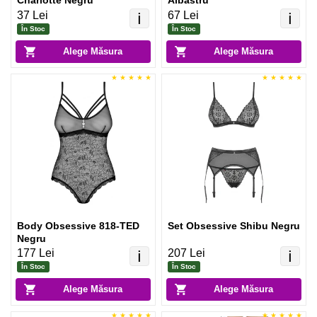
Charlotte Negru
Albastru
37 Lei
67 Lei
ℹ️
ℹ️
În Stoc
În Stoc
Alege Măsura
Alege Măsura
Body Obsessive 818-TED
Set Obsessive Shibu Negru
Negru
177 Lei
207 Lei
ℹ️
ℹ️
În Stoc
În Stoc
Alege Măsura
Alege Măsura