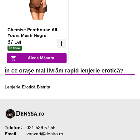
Chemise Penthouse All
Yours Mesh Negru
87 Lei
ℹ️
În Stoc
Alege Măsura
În ce orașe mai livrăm rapid lenjerie erotică?
Lenjerie Erotică Bistrița
Telefon:
021-539.57.55
Email:
vanzari@deniro.ro