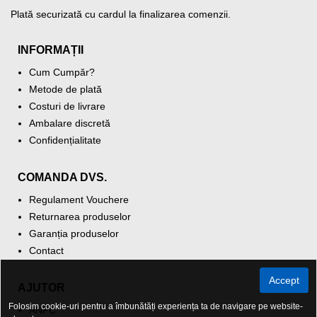
Plată securizată cu cardul la finalizarea comenzii.
INFORMAȚII
Cum Cumpăr?
Metode de plată
Costuri de livrare
Ambalare discretă
Confidențialitate
COMANDA DVS.
Regulament Vouchere
Returnarea produselor
Garanția produselor
Contact
Accept
AJUTOR
Folosim cookie-uri pentru a îmbunătăți experiența ta de navigare pe website-
ANPC