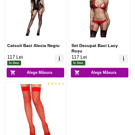
Catsuit Baci Alexia Negru
Set Decupat Baci Lacy
Roșu
117 Lei
117 Lei
ℹ️
ℹ️
În Stoc
În Stoc
Alege Măsura
Alege Măsura