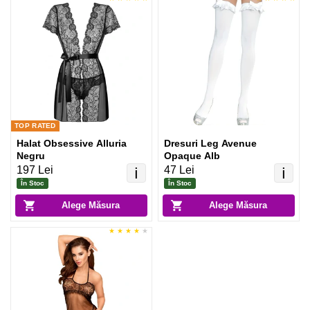
TOP RATED
Halat Obsessive Alluria
Dresuri Leg Avenue
Negru
Opaque Alb
197 Lei
47 Lei
ℹ️
ℹ️
În Stoc
În Stoc
Alege Măsura
Alege Măsura