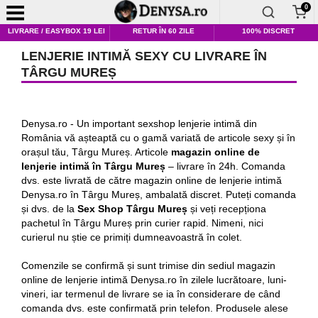
0
LIVRARE / EASYBOX 19 LEI
RETUR ÎN 60 ZILE
100% DISCRET
LENJERIE INTIMĂ SEXY CU LIVRARE ÎN
TÂRGU MUREȘ
Denysa.ro - Un important sexshop lenjerie intimă din
România vă așteaptă cu o gamă variată de articole sexy și în
orașul tău, Târgu Mureș. Articole
magazin online de
lenjerie intimă în Târgu Mureș
– livrare în 24h. Comanda
dvs. este livrată de către magazin online de lenjerie intimă
Denysa.ro în Târgu Mureș, ambalată discret. Puteți comanda
și dvs. de la
Sex Shop Târgu Mureș
și veți recepționa
pachetul în Târgu Mureș prin curier rapid. Nimeni, nici
curierul nu știe ce primiți dumneavoastră în colet.
Comenzile se confirmă și sunt trimise din sediul magazin
online de lenjerie intimă Denysa.ro în zilele lucrătoare, luni-
vineri, iar termenul de livrare se ia în considerare de când
comanda dvs. este confirmată prin telefon. Produsele alese