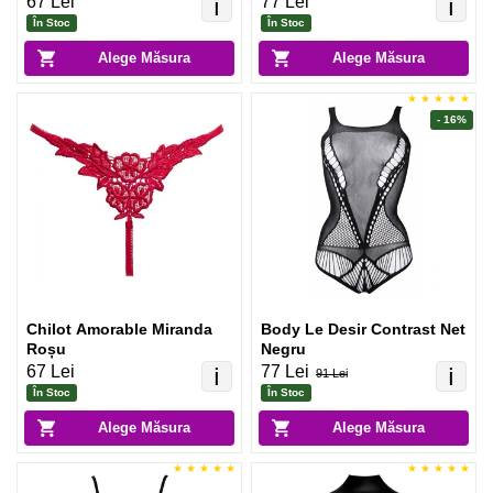
67 Lei
77 Lei
ℹ️
ℹ️
În Stoc
În Stoc
Alege Măsura
Alege Măsura
- 16%
Chilot Amorable Miranda
Body Le Desir Contrast Net
Roșu
Negru
67 Lei
77 Lei
ℹ️
ℹ️
91 Lei
În Stoc
În Stoc
Alege Măsura
Alege Măsura