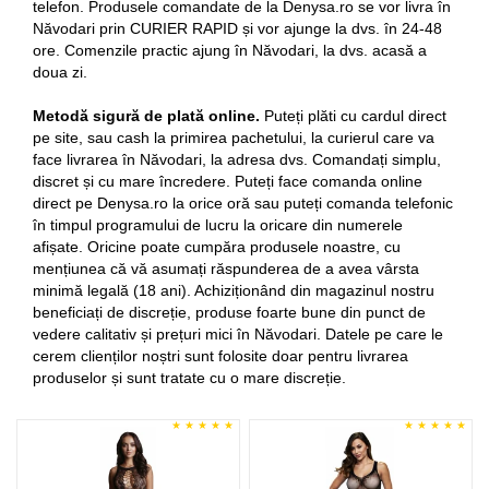
telefon. Produsele comandate de la Denysa.ro se vor livra în
Năvodari prin CURIER RAPID și vor ajunge la dvs. în 24-48
ore. Comenzile practic ajung în Năvodari, la dvs. acasă a
doua zi.
Metodă sigură de plată online.
Puteți plăti cu cardul direct
pe site, sau cash la primirea pachetului, la curierul care va
face livrarea în Năvodari, la adresa dvs. Comandați simplu,
discret și cu mare încredere. Puteți face comanda online
direct pe Denysa.ro la orice oră sau puteți comanda telefonic
în timpul programului de lucru la oricare din numerele
afișate. Oricine poate cumpăra produsele noastre, cu
mențiunea că vă asumați răspunderea de a avea vârsta
minimă legală (18 ani). Achiziționând din magazinul nostru
beneficiați de discreție, produse foarte bune din punct de
vedere calitativ și prețuri mici în Năvodari. Datele pe care le
cerem clienților noștri sunt folosite doar pentru livrarea
produselor și sunt tratate cu o mare discreție.