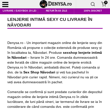
0
LIVRARE / EASYBOX 19 LEI
RETUR ÎN 60 ZILE
100% DISCRET
LENJERIE INTIMĂ SEXY CU LIVRARE ÎN
NĂVODARI
Denysa.ro - Un important magazin online de lenjerie sexy din
România vă propune o colecție extensivă de produse sexy și
în localitatea ta, Năvodari. Produse
sexshop lenjerie intimă
în Năvodari
– livrare în 24 ore. Comanda dumneavoastră
este livrată de către magazin online de lenjerie erotică
Denysa.ro în Năvodari, ambalată discret. Puteți comanda și
dvs. de la
Sex Shop Năvodari
și veți lua pachetul în
Năvodari prin curier rapid. Nimeni, nici curierul nu va ști ce
veți avea dumneavoastră în pachet.
Comenzile se confirmă și sunt predate curierilor din depozitul
magazin online de lenjerie intimă Denysa.ro în zilele
lucrătoare, de luni până vineri, iar termenul de livrare se ia în
considerare de când comanda dvs. este confirmată prin