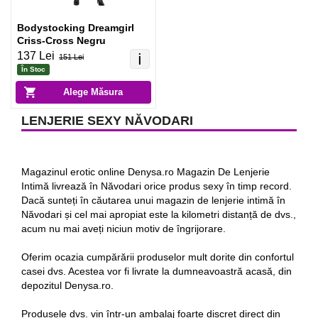
Bodystocking Dreamgirl
Criss-Cross Negru
137 Lei
ℹ️
151 Lei
În Stoc
Alege Măsura
LENJERIE SEXY NĂVODARI
Magazinul erotic online Denysa.ro Magazin De Lenjerie
Intimă livrează în Năvodari orice produs sexy în timp record.
Dacă sunteți în căutarea unui magazin de lenjerie intimă în
Năvodari și cel mai apropiat este la kilometri distanță de dvs.,
acum nu mai aveți niciun motiv de îngrijorare.
Oferim ocazia cumpărării produselor mult dorite din confortul
casei dvs. Acestea vor fi livrate la dumneavoastră acasă, din
depozitul Denysa.ro.
Produsele dvs. vin într-un ambalaj foarte discret direct din