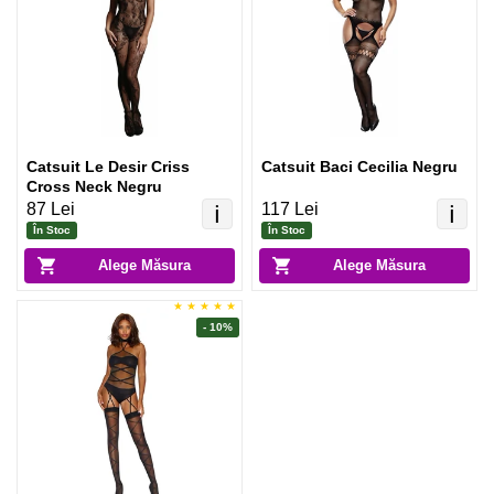
Catsuit Le Desir Criss
Catsuit Baci Cecilia Negru
Cross Neck Negru
87 Lei
117 Lei
ℹ️
ℹ️
În Stoc
În Stoc
Alege Măsura
Alege Măsura
- 10%