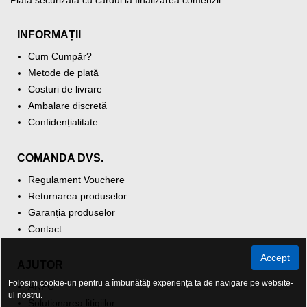
INFORMAȚII
Cum Cumpăr?
Metode de plată
Costuri de livrare
Ambalare discretă
Confidențialitate
COMANDA DVS.
Regulament Vouchere
Returnarea produselor
Garanția produselor
Contact
Accept
AJUTOR
Folosim cookie-uri pentru a îmbunătăți experiența ta de navigare pe website-
ANPC
ul nostru.
Soluționarea litigiilor