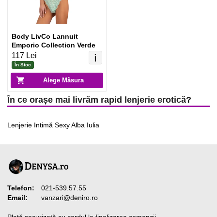
Body LivCo Lannuit
Emporio Collection Verde
117 Lei
ℹ️
În Stoc
Alege Măsura
În ce orașe mai livrăm rapid lenjerie erotică?
Lenjerie Intimă Sexy Alba Iulia
Telefon:
021-539.57.55
Email:
vanzari@deniro.ro
Plată securizată cu cardul la finalizarea comenzii.