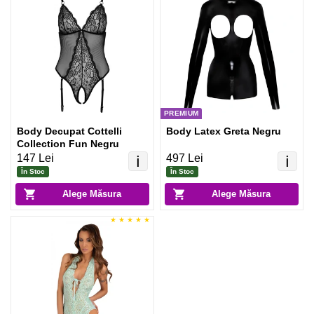
PREMIUM
Body Decupat Cottelli
Body Latex Greta Negru
Collection Fun Negru
147 Lei
497 Lei
ℹ️
ℹ️
În Stoc
În Stoc
Alege Măsura
Alege Măsura