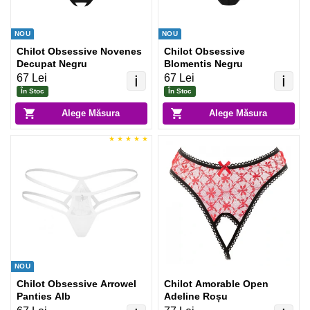
NOU
NOU
Chilot Obsessive Novenes
Chilot Obsessive
Decupat Negru
Blomentis Negru
67 Lei
67 Lei
ℹ️
ℹ️
În Stoc
În Stoc
Alege Măsura
Alege Măsura
NOU
Chilot Obsessive Arrowel
Chilot Amorable Open
Panties Alb
Adeline Roșu